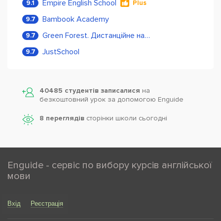
Empire English School
9.1
Plus
Bambook Academy
9.7
Green Forest. Дистанційне навчання
9.7
JustSchool
9.7
40485 студентів записалися
на
безкоштовний урок за допомогою Enguide
8 переглядів
сторінки школи cьогодні
Enguide - сервіс по вибору курсів англійської
мови
Вхід
Реєстрація