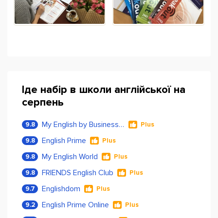
Іде набір в школи англійської на
серпень
My English by Business Language
9.8
Plus
English Prime
9.8
Plus
My English World
9.8
Plus
FRIENDS English Club
9.8
Plus
Englishdom
9.7
Plus
English Prime Online
9.2
Plus