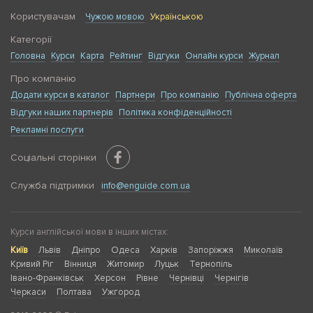
Користувачам
Чужою мовою
Українською
Категорії
Головна
Курси
Карта
Рейтинг
Відгуки
Онлайн курси
Журнал
Про компанію
Додати курси в каталог
Партнери
Про компанію
Публічна оферта
Відгуки наших партнерів
Політика конфіденційності
Рекламні послуги
Соціальні сторінки
Служба підтримки
info@enguide.com.ua
Курси англійської мови в інших містах:
Київ
Львів
Дніпро
Одеса
Харків
Запоріжжя
Миколаїв
Кривий Ріг
Вінниця
Житомир
Луцьк
Тернопіль
Івано-Франківськ
Херсон
Рівне
Чернівці
Чернігів
Черкаси
Полтава
Ужгород