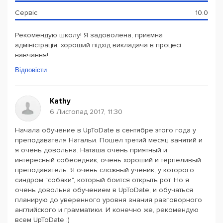
Сервіс
10.0
Рекомендую школу! Я задоволена, приємна
адміністрація, хороший підхід викладача в процесі
навчання!
Відповісти
Kathy
6 Листопад 2017, 11:30
Начала обучение в UpToDate в сентябре этого года у
преподавателя Натальи. Пошел третий месяц занятий и
я очень довольна. Наташа очень приятный и
интересный собеседник, очень хороший и терпеливый
преподаватель. Я очень сложный ученик, у которого
синдром "собаки", который боится открыть рот. Но я
очень довольна обучением в UpToDate, и обучаться
планирую до уверенного уровня знания разговорного
английского и грамматики. И конечно же, рекомендую
всем UpToDate :)