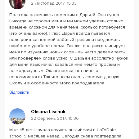
2 Листопад 2017, 15:33
Пол года занимаюсь немецким с Дарьей. Она супер.
Никогда не торопит меня и мы можем уделять столько
времени сложной для меня теме, сколько потребуется
(это очень важно). Плюс Дарья всегда пытается
подстроиться под мой забитый график и предложить
наиболее удобное время. Так же, она дисциплинирует
меня по изучению новых слов - мы часто делаем тесты
или проверяем слова устно. С Дарьей абсолютно чужой
для меня язык начал казаться мне чем-то простым и
легкодоступным. Оказывается, нет ничего
невозможного) Так что всем очень советую данную
школу и в особенности этого преподавателя.
Відповісти
Oksana Lischuk
22 Серпень 2017, 10:36
Мне 45 лет. Начала изучать английский в UpToDate
school 9 месяцев назад. Сегодня снова подтвердила