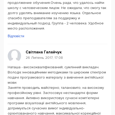
продолжение обучения.Очень рада, что удалось найти
школу с человеческим лицом. Не ожидала, что смогу так
долго уделять внимание изучению языка. Отдельное
спасибо преподавателям за поддержку и
индивидуальный подход. Группа - 2 человека. Удобное
место расположения.
Відповісти
Світлана Галайчук
26 Липень 2017, 17:08
Наташа - висококваліфікований, сумлінний викладач.
Володіє інноваційними методиками та широким спектром
подачі програмового матеріалу з вивчення англійської
мови.
Заняття проводить майстерно, талановито, на високому
професійному рівні. Застосовує нестандартні форми
навчання. Активно використовує сучасні комп'ютерні
програми візуалізації англійського мовлення,
дотримується сучасних вимог індивідуально-
орієнтовананого навчання, максимальної корекційної