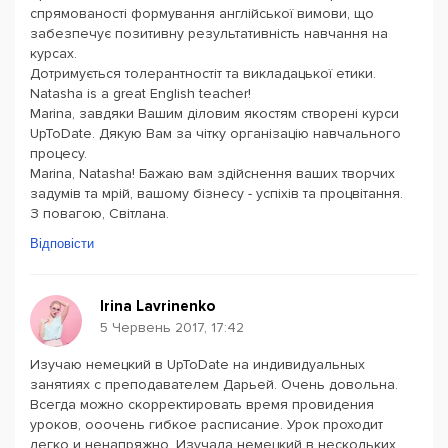
спрямованості формування англійської вимови, що
забезпечує позитивну результативність навчання на
курсах.
Дотримується толерантностіт та викладацької етики.
Natasha is a great English teacher!
Marina, завдяки Вашим діловим якостям створені курси
UpToDate. Дякую Вам за чітку організацію навчального
процесу.
Marina, Natasha! Бажаю вам здійснення ваших творчих
задумів та мрій, вашому бізнесу - успіхів та процвітання.
З повагою, Світлана.
Відповісти
Irina Lavrinenko
5 Червень 2017, 17:42
Изучаю немецкий в UpToDate на индивидуальных
занятиях с преподавателем Дарьей. Очень довольна.
Всегда можно скорректировать время провидения
уроков, ооочень гибкое расписание. Урок проходит
легко и ненапряжно. Изучала немецкий в нескольких