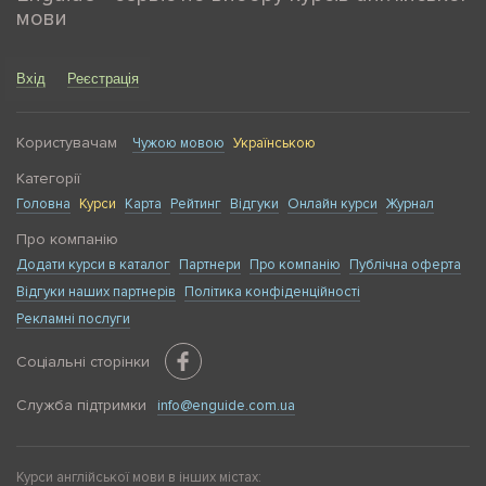
мови
Вхід
Реєстрація
Користувачам
Чужою мовою
Українською
Категорії
Головна
Курси
Карта
Рейтинг
Відгуки
Онлайн курси
Журнал
Про компанію
Додати курси в каталог
Партнери
Про компанію
Публічна оферта
Відгуки наших партнерів
Політика конфіденційності
Рекламні послуги
Соціальні сторінки
Служба підтримки
info@enguide.com.ua
Курси англійської мови в інших містах: