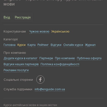
мови
Вхід
Реєстрація
Користувачам
Чужою мовою
Українською
Категорії
Головна
Курси
Карта
Рейтинг
Відгуки
Онлайн курси
Журнал
Про компанію
Додати курси в каталог
Партнери
Про компанію
Публічна оферта
Відгуки наших партнерів
Політика конфіденційності
Рекламні послуги
Соціальні сторінки
Служба підтримки
info@enguide.com.ua
Курси англійської мови в інших містах: