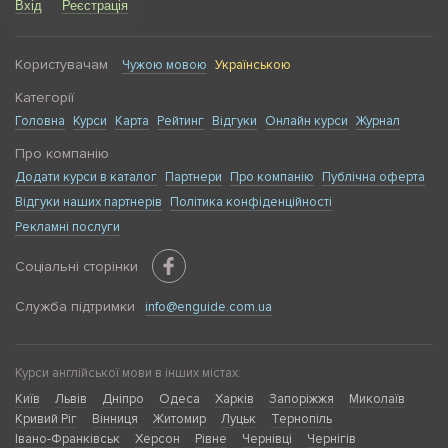
Вхід
Реєстрація
Користувачам
Чужою мовою
Українською
Категорії
Головна
Курси
Карта
Рейтинг
Відгуки
Онлайн курси
Журнал
Про компанію
Додати курси в каталог
Партнери
Про компанію
Публічна оферта
Відгуки наших партнерів
Політика конфіденційності
Рекламні послуги
Соціальні сторінки
Служба підтримки
info@enguide.com.ua
Курси англійської мови в інших містах:
Київ
Львів
Дніпро
Одеса
Харків
Запоріжжя
Миколаїв
Кривий Ріг
Вінниця
Житомир
Луцьк
Тернопіль
Івано-Франківськ
Херсон
Рівне
Чернівці
Чернігів