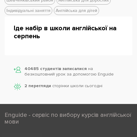
Шевченківський район
Англійська для дорослих
Ми допомогли вже тисячам студентів -
Індивідуальні заняття
Англійська для дітей
допоможемо і тобі!
Обирай свій курс:
Іде набір в школи англійської на
- Англійська
серпень
- Підготовка до ЗНО, IELTS
Powered by
Leaflet
— © Google 2026
- Німецька
- Французька
- Польська
40485 студентів записалися
на
- Міні-група чи індивідуально
безкоштовний урок за допомогою Enguide
2 перегляди
сторінки школи cьогодні
Виникли питання?
Зателефонуй до нашого центру для безкоштовної
консультації та визначення рівня
Enguide - сервіс по вибору курсів англійської
мови
Навчайся з РЕЗУЛЬТАТ у школі і онлайн