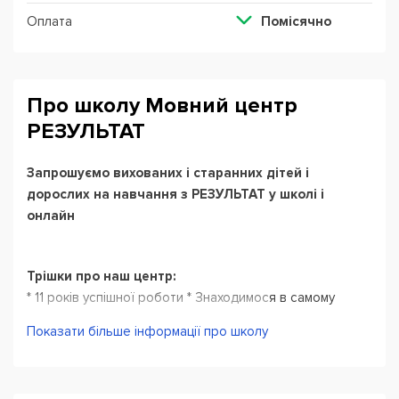
Оплата
Помісячно
Про школу Мовний центр
РЕЗУЛЬТАТ
Запрошуємо вихованих і старанних дітей і
дорослих на навчання з РЕЗУЛЬТАТ у школі і
онлайн
Трішки про наш центр:
* 11 років успішної роботи * Знаходимося в самому
центрі Полтави
Показати більше інформації про школу
* З 2014 - перше місце серед мовних шкіл Полтави
(безкоштовний рейтинг НБР)
* Маємо РЕКОРДНУ для Полтави кількість міжнародних