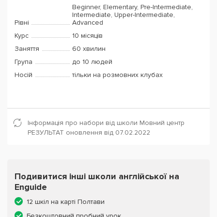
Beginner, Elementary, Pre-Intermediate,
Intermediate, Upper-Intermediate,
Рівні
Advanced
Курс
10 місяців
Заняття
60 хвилин
Група
до 10 людей
Носій
тільки на розмовних клубах
Інформація про набори від школи Мовний центр
РЕЗУЛЬТАТ оновлення від 07.02.2022
Подивитися інші школи англійської на
Enguide
12 шкіл на карті Полтави
Безкоштовний пробний урок