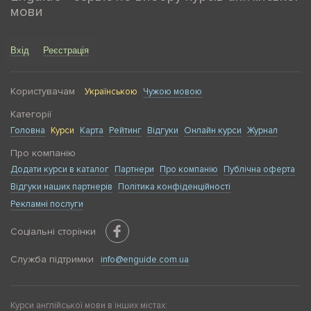
мови
Вхід
Реєстрація
Користувачам
Українською
Чужою мовою
Категорії
Головна
Курси
Карта
Рейтинг
Відгуки
Онлайн курси
Журнал
Про компанію
Додати курси в каталог
Партнери
Про компанію
Публічна оферта
Відгуки наших партнерів
Політика конфіденційності
Рекламні послуги
Соціальні сторінки
Служба підтримки
info@enguide.com.ua
Курси англійської мови в інших містах: