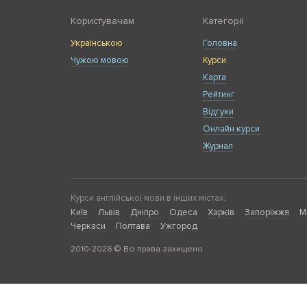
Користувачам
Категорії
Українською
Головна
Чужою мовою
Курси
Карта
Рейтинг
Відгуки
Онлайн курси
Журнал
Курси англійської мови в інших містах:
Київ
Львів
Дніпро
Одеса
Харків
Запоріжжя
М
Черкаси
Полтава
Ужгород
2010-2026 © Всі права захищено