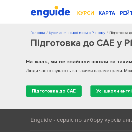
КУРСИ
КАРТА
РЕЙ
Головна
/
Курси англійської мови в Рівному
/
Підготовка д
Підготовка до CAE у Р
На жаль, ми не знайшли школи за таким
Люди часто шукають за такими параметрами. Мож
Підготовка до CAE
Усі школи англі
Enguide - сервіс по вибору курсів анг