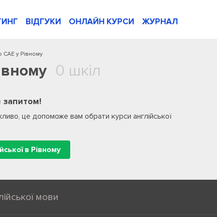
ТИНГ
ВІДГУКИ
ОНЛАЙН КУРСИ
ЖУРНАЛ
о CAE у Рівному
івному
0 шкіл
 запитом!
ливо, це допоможе вам обрати курси англійської
йської в Рівному
лійської мови