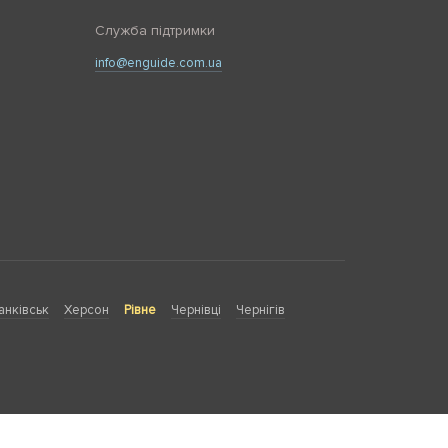
Служба підтримки
info@enguide.com.ua
анківськ
Херсон
Рівне
Чернівці
Чернігів