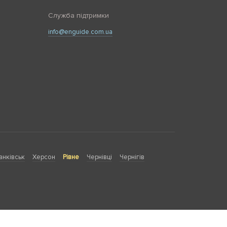
Служба підтримки
info@enguide.com.ua
анківськ
Херсон
Рівне
Чернівці
Чернігів