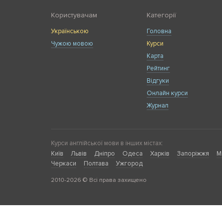
Користувачам
Категорії
Українською
Головна
Чужою мовою
Курси
Карта
Рейтинг
Відгуки
Онлайн курси
Журнал
Курси англійської мови в інших містах:
Київ
Львів
Дніпро
Одеса
Харків
Запоріжжя
М
Черкаси
Полтава
Ужгород
2010-2026 © Всі права захищено