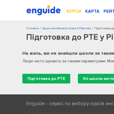
КУРСИ
КАРТА
РЕЙ
Головна
/
Курси англійської мови в Рівному
/
Підготовка д
Підготовка до PTE у Р
На жаль, ми не знайшли школи за таким
Люди часто шукають за такими параметрами. Мож
Підготовка до PTE
Усі школи англі
Enguide - сервіс по вибору курсів анг