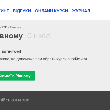
ТИНГ
ВІДГУКИ
ОНЛАЙН КУРСИ
ЖУРНАЛ
о PTE у Рівному
івному
0 шкіл
 запитом!
ливо, це допоможе вам обрати курси англійської
йської в Рівному
лійської мови