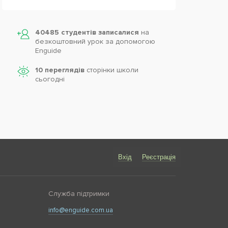
40485 студентів записалися
на
безкоштовний урок за допомогою
Enguide
10 переглядів
сторінки школи
cьогодні
Вхід
Реєстрація
Служба підтримки
info@enguide.com.ua