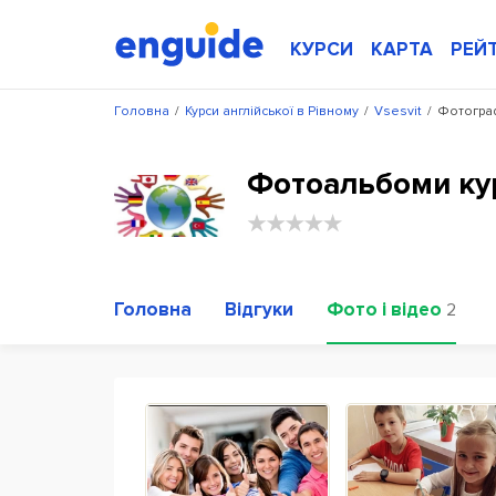
КУРСИ
КАРТА
РЕЙ
Головна
/
Курси англійської в Рівному
/
Vsesvit
/
Фотограф
Фотоальбоми кур
Головна
Відгуки
Фото і відео
2