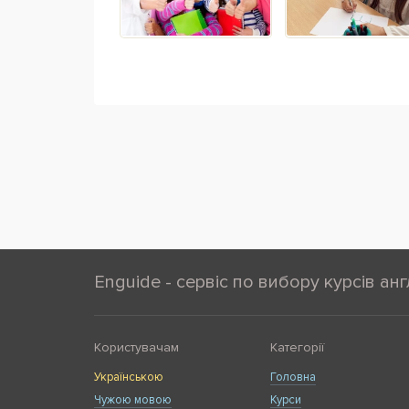
Enguide - сервіс по вибору курсів анг
Користувачам
Категорії
Українською
Головна
Чужою мовою
Курси