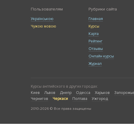
Пользователям
Рубрики сайта
Українською
Главная
Чужою мовою
Курсы
Карта
Рейтинг
Отзывы
Онлайн курсы
Журнал
Курсы английского в других городах:
Киев
Львов
Днепр
Одесса
Харьков
Запорожь
Чернигов
Черкаси
Полтава
Ужгород
2010-2026 © Все права защищены