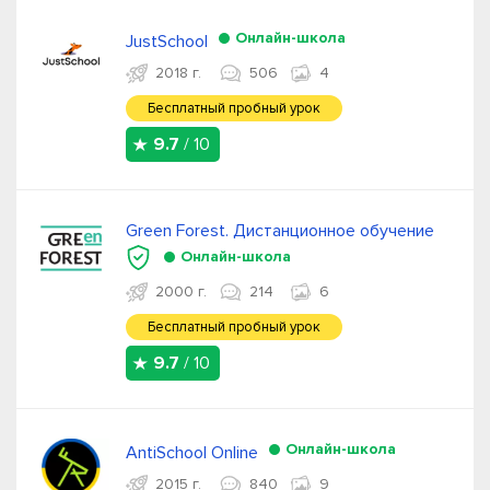
Онлайн-школа
JustSchool
2018 г.
506
4
Бесплатный пробный урок
9.7
/ 10
Green Forest. Дистанционное обучение
Онлайн-школа
2000 г.
214
6
Бесплатный пробный урок
9.7
/ 10
Онлайн-школа
AntiSchool Online
2015 г.
840
9