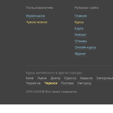
Пользователям
Рубрики сайта
Українською
Главная
Чужою мовою
Курсы
Карта
Рейтинг
Отзывы
Онлайн курсы
Журнал
Курсы английского в других городах:
Киев
Львов
Днепр
Одесса
Харьков
Запорожь
Чернигов
Черкаси
Полтава
Ужгород
2010-2026 © Все права защищены