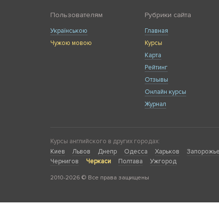
Пользователям
Рубрики сайта
Українською
Главная
Чужою мовою
Курсы
Карта
Рейтинг
Отзывы
Онлайн курсы
Журнал
Курсы английского в других городах:
Киев
Львов
Днепр
Одесса
Харьков
Запорожь
Чернигов
Черкаси
Полтава
Ужгород
2010-2026 © Все права защищены