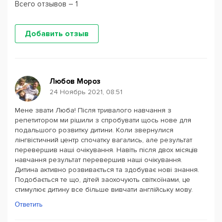
Всего отзывов – 1
Добавить отзыв
Любов Мороз
24 Ноябрь 2021, 08:51
Мене звати Люба! Після тривалого навчання з
репетитором ми рішили з спробувати щось нове для
подальшого розвитку дитини. Коли звернулися
лінгвістичний центр спочатку вагались, але результат
перевершив наші очікування. Навіть після двох місяців
навчання результат перевершив наші очікування.
Дитина активно розвивається та здобуває нові знання.
Подобається те що, дітей заохочують світкоїнами, це
стимулює дитину все більше вивчати англійську мову.
Ответить