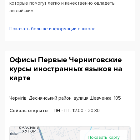
которые помогут легко и качественно овладеть
английским.
Формируем группы в соответствии с уровнем знаний и
Показать больше информации о школе
возрастом студента, подберем для вас удобный
график занятий. Обеспечиваем всеми необходимыми
материалами и учебниками. В процессе обучения
слушателям систематически предлагаются занятия с
Офисы Первые Черниговские
носителем языка.
курсы иностранных языков на
В конце каждого семестра слушатели обязательно
карте
сдают экзамен за пройденный уровень и могут
продолжать обучение на следующем уровне. В конце
полного курса – Upper-intermediate – сдается экзамен
Чернігів, Деснянський район, вулиця Шевченка, 105
на сертификат уровня В2-независимый пользователь
Сейчас открыто
ПН - ПТ: 12:00 - 20:30
– Independent User.
Показать карту