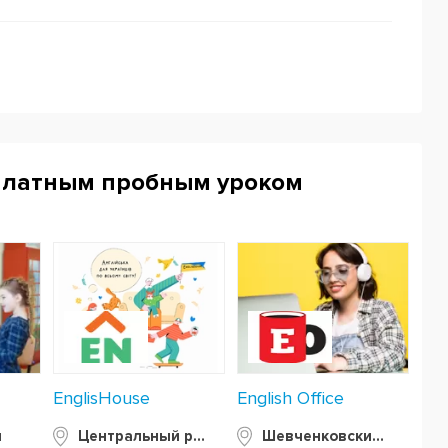
платным пробным уроком
EnglisHouse
English Office
я
Центральный район
Шевченковский район