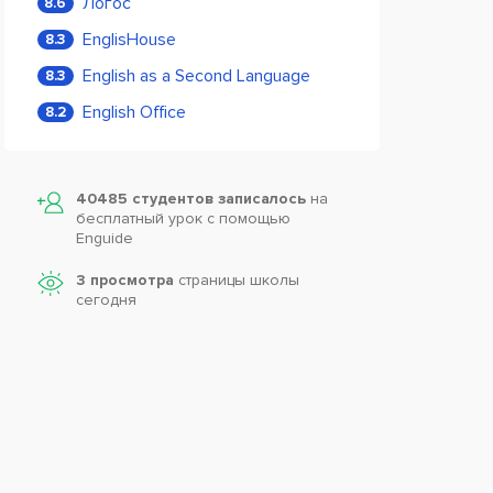
Логос
8.6
EnglisHouse
8.3
English as a Second Language
8.3
English Office
8.2
40485 студентов записалось
на
бесплатный урок с помощью
Enguide
3 просмотра
страницы школы
сегодня