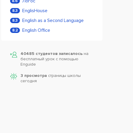
Логос
8.6
EnglisHouse
8.3
English as a Second Language
8.3
English Office
8.2
40485 студентов записалось
на
бесплатный урок с помощью
Enguide
3 просмотра
страницы школы
сегодня