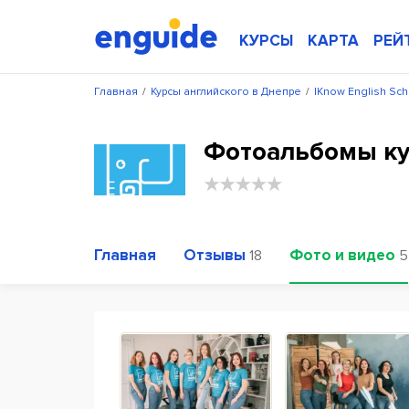
КУРСЫ
КАРТА
РЕЙ
Главная
/
Курсы английского в Днепре
/
IKnow English Sch
Фотоальбомы кур
Главная
Отзывы
Фото и видео
18
5