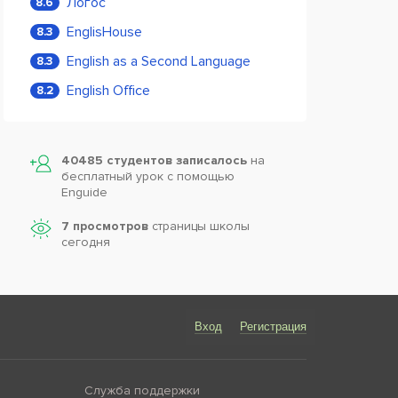
Логос
8.6
EnglisHouse
8.3
English as a Second Language
8.3
English Office
8.2
40485 студентов записалось
на
бесплатный урок с помощью
Enguide
7 просмотров
страницы школы
сегодня
Вход
Регистрация
Служба поддержки