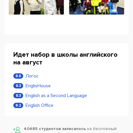
Идет набор в школы английского
на август
Логос
8.6
EnglisHouse
8.3
English as a Second Language
8.3
English Office
8.2
40485 студентов записалось
на бесплатный