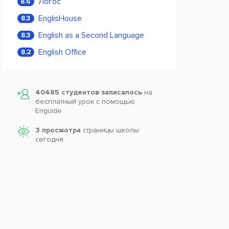
Логос
8.6
EnglisHouse
8.3
English as a Second Language
8.3
English Office
8.2
40485 студентов записалось
на
бесплатный урок с помощью
Enguide
3 просмотра
страницы школы
сегодня