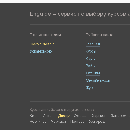
Enguide – сервис по выбору курсов 
Пользователям
Рубрики сайта
Чужою мовою
Главная
Українською
Курсы
Карта
Рейтинг
Отзывы
Онлайн курсы
Журнал
Курсы английского в других городах:
Киев
Львов
Днепр
Одесса
Харьков
Запорожь
Чернигов
Черкаси
Полтава
Ужгород