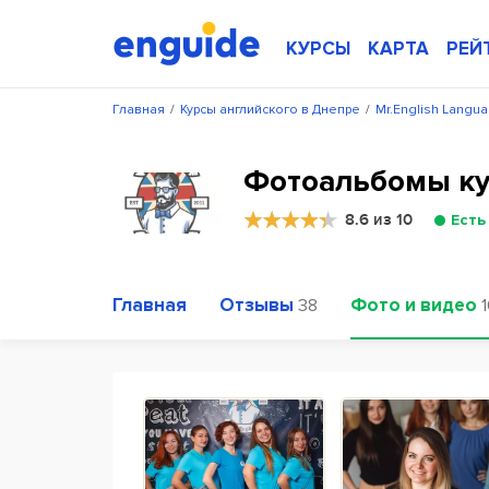
КУРСЫ
КАРТА
РЕЙ
Главная
/
Курсы английского в Днепре
/
Mr.English Langu
Фотоальбомы кур
8.6 из 10
Есть
Главная
Отзывы
Фото и видео
38