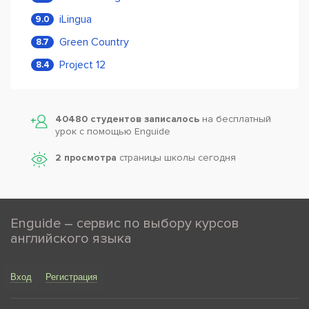
iLingua
9.0
Green Country
8.7
Project 12
8.4
40480 студентов записалось
на бесплатный
урок с помощью Enguide
2 просмотра
страницы школы сегодня
Enguide – сервис по выбору курсов
английского языка
Вход
Регистрация