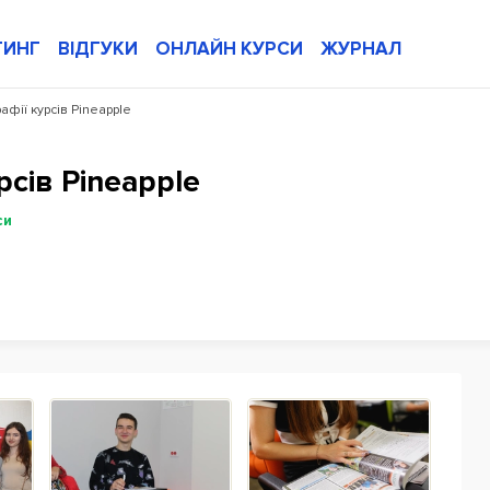
ТИНГ
ВІДГУКИ
ОНЛАЙН КУРСИ
ЖУРНАЛ
фії курсів Pineapple
сів Pineapple
си