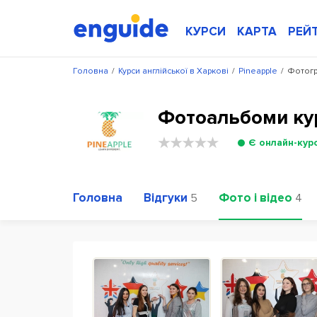
КУРСИ
КАРТА
РЕЙ
Головна
/
Курси англійської в Харкові
/
Pineapple
/
Фотогра
Фотоальбоми кур
Є онлайн-кур
Головна
Відгуки
Фото і відео
5
4