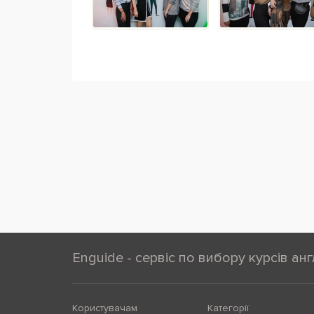
Enguide - сервіс по вибору курсів анг
Користувачам
Категорії