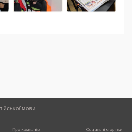
лійської мови
Про компанію
Соціальні сторінки