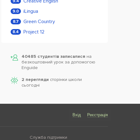
Creative English
9.4
iLingua
9.0
Green Country
8.7
Project 12
8.4
40485 студентів записалися
на
безкоштовний урок за допомогою
Enguide
2 перегляди
сторінки школи
cьогодні
Вхід
Реєстрація
Служба підтримки