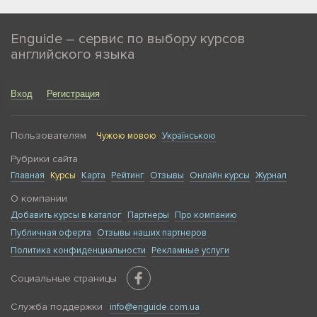
не разговор о погоде. Это инструмент для тех, кто
использует язык в профессиональной среде. Такие
Enguide – сервис по выбору курсов
курсы просто необходимы, если вы:
английского языка
Работаете в международной компании, где
большая часть коммуникации проходит на
Вход
Регистрация
английском языке.
Участвуете в переговорах, делаете презентации
или ведете деловую переписку с иностранными
Пользователям
Чужою мовою
Українською
клиентами, подрядчиками или партнерами.
Рубрики сайта
Занимаете должность, связанную с экспортом, IT,
Главная
Курсы
Карта
Рейтинг
Отзывы
Онлайн курсы
Журнал
консалтингом или работаете в любой другой
сфере, где нужны знания деловой терминологии.
О компании
Проходите собеседование в международной
Добавить курсы в каталог
Партнеры
Про компанию
компании или планируете построить карьеру за
Публичная оферта
Отзывы наших партнеров
границей и хотите звучать профессионально и
Политика конфиденциальности
Рекламные услуги
уверенно.
Строите международный бизнес и хотите
Социальные страницы
общаться с инвесторами, партнерами и
заказчиками на равных.
Служба поддержки
info@enguide.com.ua