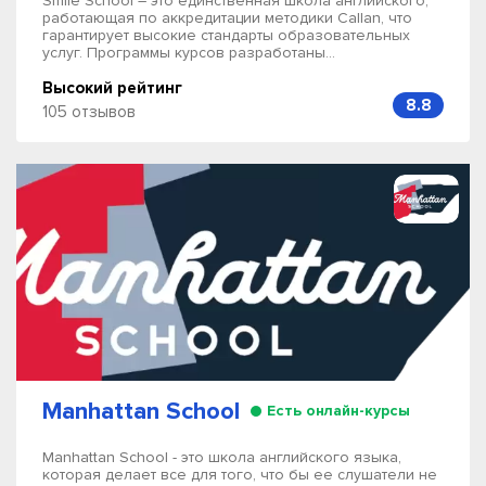
Smile School – это единственная школа английского,
работающая по аккредитации методики Callan, что
гарантирует высокие стандарты образовательных
услуг. Программы курсов разработаны...
Высокий рейтинг
8.8
105 отзывов
Manhattan School
Есть онлайн-курсы
Manhattan School - это школа английского языка,
которая делает все для того, что бы ее слушатели не