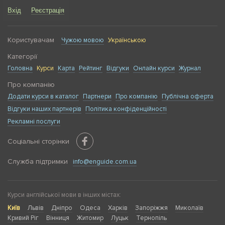
частина комунікації відбувається англійською
Вхід
Реєстрація
мовою.
Берете участь у переговорах, робите презентації
або ведете ділове листування з іноземними
Користувачам
Чужою мовою
Українською
клієнтами, підрядниками чи партнерами.
Категорії
Займаєте посаду, пов'язану з експортом, IT,
Головна
Курси
Карта
Рейтинг
Відгуки
Онлайн курси
Журнал
консалтингом або працюєте в будь-якій іншій
сфері, де потрібні знання ділової термінології.
Про компанію
Проходите співбесіду в міжнародній компанії або
Додати курси в каталог
Партнери
Про компанію
Публічна оферта
плануєте побудувати кар'єру за кордоном і хочете
Відгуки наших партнерів
Політика конфіденційності
звучати професійно та впевнено.
Рекламні послуги
Будуєте міжнародний бізнес і хочете спілкуватися
з інвесторами, партнерами та замовниками на
Соціальні сторінки
рівних.
Служба підтримки
info@enguide.com.ua
Вивчивши бізнес-англійську, ви навчитеся
використовувати мову в робочих завданнях —
правильно складати листи, брати участь у
Курси англійської мови в інших містах:
відеодзвінках, презентувати ідеї, домовлятися і
Київ
Львів
Дніпро
Одеса
Харків
Запоріжжя
Миколаїв
відстоювати свою позицію.
Кривий Ріг
Вінниця
Житомир
Луцьк
Тернопіль