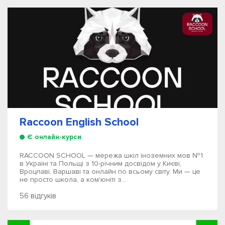
Raccoon English School
Є онлайн-курси
RACCOON SCHOOL — мережа шкіл іноземних мов №1
в Україні та Польщі з 10-річним досвідом у Києві,
Вроцлаві, Варшаві та онлайн по всьому світу. Ми — це
не просто школа, а ком'юніті з...
56 відгуків