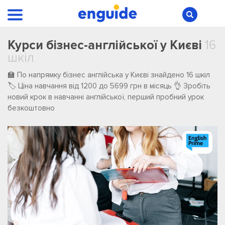
Курси бізнес-англійської у Києві
16
шкіл
🏫 По напрямку бізнес англійська у Києві ️знайдено ️16 ️шкіл
🏷️ Ціна навчання від 1200 до 5699 грн в місяць 👌 Зробіть
новий крок в навчанні англійської, перший пробний урок
безкоштовно