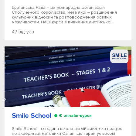
Британська Рада – це міжнародна організація
Сполученого Королівства, мета якої – розширення
культурних відносин та розповсюдження освітніх
можливостей. Наші курси з вивчення англійської...
47 відгуків
Smile School
Є онлайн-курси
Smile School - це єдина школа англійської, яка працює
по акредитації методики Callan, що гарантує високі