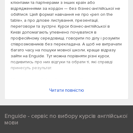
клієнтами та партнерами з інших країн або
відрядженнями за кордон — без бізнес-англійської не
обійтися. Цей формат навчання не про «pen on the
table», а про ділове листування, презентації,
переговори та зустрічі. Курси бізнес-англійської в
Києві допомагають упевнено почуватися в
професійному середовищі, говорити по ділу і розуміти
співрозмовників без перекладача. А щоб не витрачати
багато часу на пошуки мовної школи, краще відразу
зайти на Enguide. Тут можна порівняти різні курси,
подивитись про них відгуки та обрати ті, які справді
принесуть результат.
Кому необхідні курси бізнес-
англійської
Читати повністю
Бізнес-англійська — це не академічна лексика і не
розмова про погоду. Це інструмент для тих, хто
використовує мову в професійному середовищі. Такі
Enguide - сервіс по вибору курсів англійської
курси просто необхідні, якщо ви:
мови
Працюєте в міжнародній компанії, де більша