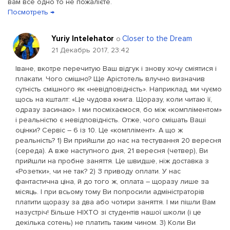
вам все одно то не пожалієте.
Посмотреть →
Yuriy Intelehator
Closer to the Dream
о
21 Декабрь 2017, 23:42
Іване, вкотре перечитую Ваш відгук і знову хочу сміятися і
плакати. Чого смішно? Ще Арістотель влучно визначив
сутність смішного як «невідповідність». Наприклад, ми чуємо
щось на кшталт: «Це чудова книга. Щоразу, коли читаю її,
одразу засинаю». І ми посміхаємося, бо між «компліментом»
і реальністю є невідповідність. Отже, чого смішать Ваші
оцінки? Сервіс – 6 із 10. Це «комплімент». А що ж
реальність? 1) Ви прийшли до нас на тестування 20 вересня
(середа). А вже наступного дня, 21 вересня (четвер), Ви
прийшли на пробне заняття. Це швидше, ніж доставка з
«Розетки», чи не так? 2) З приводу оплати. У нас
фантастична ціна, й до того ж, оплата – щоразу лише за
місяць. І при всьому тому Ви попросили адміністраторів
платити щоразу за два або чотири заняття. І ми пішли Вам
назустріч! Більше НІХТО зі студентів нашої школи (і це
декілька сотень) не платить таким чином. 3) Коли Ви