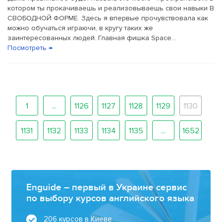
котором ты прокачиваешь и реализовываешь свои навыки В
СВОБОДНОЙ ФОРМЕ. Здесь я впервые прочувствовала как
можно обучаться играючи, в кругу таких же
заинтересованных людей. Главная фишка Space...
Посмотреть →
1
...
1126
1127
1128
1129
1130
1131
1132
1133
1134
1135
...
1652
Enguide – первый в Украине сервис
по выбору курсов английского языка
206 курсов в Киеве