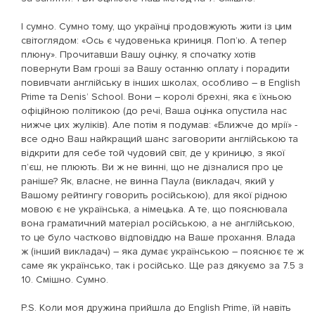
І сумно. Сумно тому, що українці продовжують жити із цим
світоглядом: «Ось є чудовенька криниця. Поп’ю. А тепер
плюну». Прочитавши Вашу оцінку, я спочатку хотів
повернути Вам гроші за Вашу останню оплату і порадити
повивчати англійську в інших школах, особливо – в English
Prime та Denis’ School. Вони – королі брехні, яка є їхньою
офіційною політикою (до речі, Ваша оцінка опустила нас
нижче цих жуліків). Але потім я подумав: «Ближче до мрії» -
все одно Ваш найкращий шанс заговорити англійською та
відкрити для себе той чудовий світ, де у криницю, з якої
п’єш, не плюють. Ви ж не винні, що не дізналися про це
раніше? Як, власне, не винна Паула (викладач, який у
Вашому рейтингу говорить російською), для якої рідною
мовою є не українська, а німецька. А те, що пояснювала
вона граматичний матеріал російською, а не англійською,
то це було частково відповіддю на Ваше прохання. Влада
ж (інший викладач) – яка думає українською – пояснює те ж
саме як українсько, так і російсько. Ще раз дякуємо за 7.5 з
10. Смішно. Сумно.
P.S. Коли моя дружина прийшла до English Prime, їй навіть