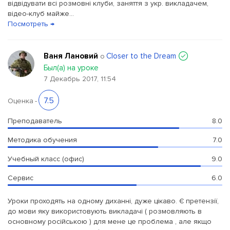
відвідувати всі розмовні клуби, заняття з укр. викладачем,
відео-клуб майже...
Посмотреть →
Ваня Лановий
Closer to the Dream
о
Был(a) на уроке
7 Декабрь 2017, 11:54
7.5
Оценка
-
Преподаватель
8.0
Методика обучения
7.0
Учебный класс (офис)
9.0
Сервис
6.0
Уроки проходять на одному диханні, дуже цікаво. Є претензії,
до мови яку використовують викладачі ( розмовляють в
основному російською ) для мене це проблема , але якщо