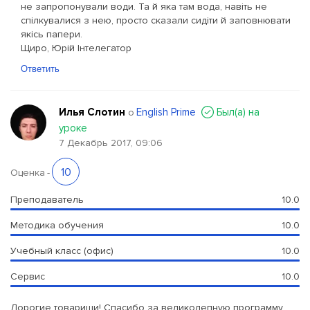
не запропонували води. Та й яка там вода, навіть не
спілкувалися з нею, просто сказали сидіти й заповнювати
якісь папери.
Щиро, Юрій Інтелегатор
Ответить
Илья Слотин
English Prime
Был(a) на
о
уроке
7 Декабрь 2017, 09:06
10
Оценка
-
Преподаватель
10.0
Методика обучения
10.0
Учебный класс (офис)
10.0
Сервис
10.0
Дорогие товарищи! Спасибо за великолепную программу,