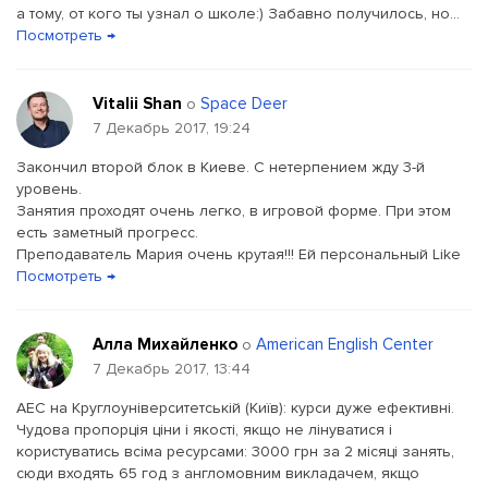
а тому, от кого ты узнал о школе:) Забавно получилось, но...
Посмотреть →
Vitalii Shan
Space Deer
о
7 Декабрь 2017, 19:24
Закончил второй блок в Киеве. С нетерпением жду 3-й
уровень.
Занятия проходят очень легко, в игровой форме. При этом
есть заметный прогресс.
Преподаватель Мария очень крутая!!! Ей персональный Like
Посмотреть →
Алла Михайленко
American English Center
о
7 Декабрь 2017, 13:44
AEC на Круглоуніверситетській (Київ): курси дуже ефективні.
Чудова пропорція ціни і якості, якщо не лінуватися і
користуватись всіма ресурсами: 3000 грн за 2 місяці занять,
сюди входять 65 год з англомовним викладачем, якщо