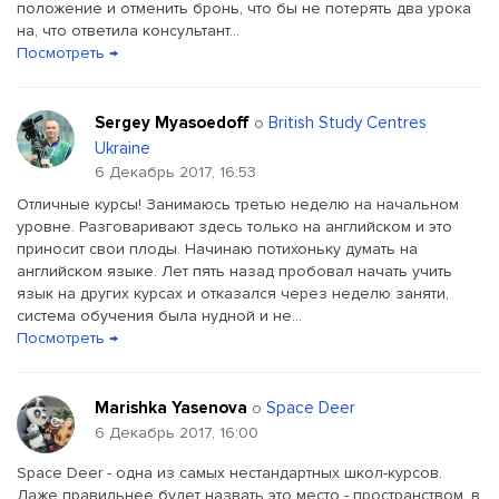
положение и отменить бронь, что бы не потерять два урока
на, что ответила консультант...
Посмотреть →
Sergey Myasoedoff
British Study Centres
о
Ukraine
6 Декабрь 2017, 16:53
Отличные курсы! Занимаюсь третью неделю на начальном
уровне. Разговаривают здесь только на английском и это
приносит свои плоды. Начинаю потихоньку думать на
английском языке. Лет пять назад пробовал начать учить
язык на других курсах и отказался через неделю заняти,
система обучения была нудной и не...
Посмотреть →
Marishka Yasenova
Space Deer
о
6 Декабрь 2017, 16:00
Space Deer - одна из самых нестандартных школ-курсов.
Даже правильнее будет назвать это место - пространством, в