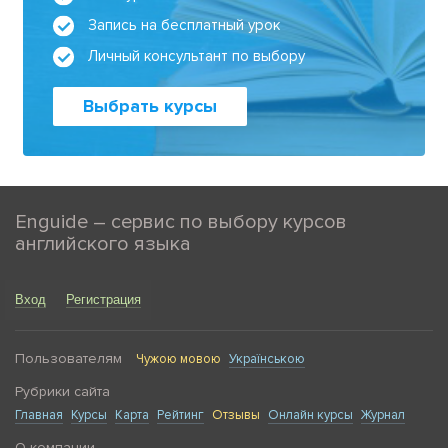
Запись на бесплатный урок
Личный консультант по выбору
Выбрать курсы
Enguide – сервис по выбору курсов
английского языка
Вход
Регистрация
Пользователям
Чужою мовою
Українською
Рубрики сайта
Главная
Курсы
Карта
Рейтинг
Отзывы
Онлайн курсы
Журнал
О компании