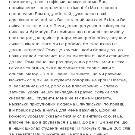
приходите до нас в офіс, ми завжди вітаємо Вас,
посміхаємося і звертаємося по імені. 4) Ми не просто
пропонуємо Вам воду або чай, дуже часто наші
адміністратори роблять Ваш зелений чай самі. 5) Коли Ви
очікуєте на заняття, з Вами досить регулярно спілкується
викладач. 6) Мабуть Ви помітили, що ввечері зазвичай у
нас працює два адміністратори, хоча треба обслуговувати
лише 4 кімнати. Чого ми це робимо, бо фінансово це
досить непросто? Тому що хочемо, щоби бодай десь до
наших людей ставилися так, як ми хотіли б, щоби ставилися
до нас. Тому, Іване, ще раз дякую, що розсмішили: шістка –
це саме та оцінка, яка відображає той сервіс, який я
описав. Метод – 7 з 10. Іване, Ви знаєте, що ми рахуємо
кількість слів, які наші студенти говорять на уроці? Власне,
я, засновник школи, роблю це власноручно – слухаю
записані уроки наших викладачів і рахую, скільки слів
сказали наші студенти. Мене не так вже й цікавить,
наскільки прибутковим є офіс на Олімпійській (по правді,
він працює десь в нуль), для мене важливо, щоби на
кожному уроці Ви сказали тисячу слів англійською. И це,
власне, те, що відбувається з Вами. До речі, Ви знаєте, що
в інших школах студенти навряд чи писнуть більше 200 слів
за заняття? І Ви оцінюєте наш метод на 7. Смішно.