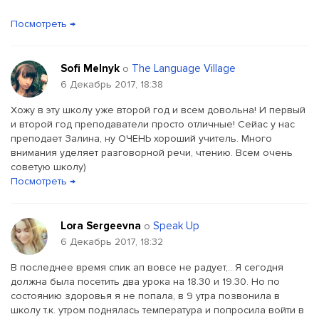
Посмотреть →
Sofi Melnyk
The Language Village
о
6 Декабрь 2017, 18:38
Хожу в эту школу уже второй год и всем довольна! И первый
и второй год преподаватели просто отличные! Сейас у нас
преподает Залина, ну ОЧЕНЬ хороший учитель. Много
внимания уделяет разговорной речи, чтению. Всем очень
советую школу)
Посмотреть →
Lora Sergeevna
Speak Up
о
6 Декабрь 2017, 18:32
В последнее время спик ап вовсе не радует,.. Я сегодня
должна была посетить два урока на 18.30 и 19.30. Но по
состоянию здоровья я не попала, в 9 утра позвонила в
школу т.к. утром поднялась температура и попросила войти в