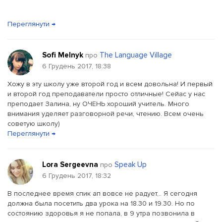
Переглянути →
Sofi Melnyk
The Language Village
про
6 Грудень 2017, 18:38
Хожу в эту школу уже второй год и всем довольна! И первый
и второй год преподаватели просто отличные! Сейас у нас
преподает Залина, ну ОЧЕНЬ хороший учитель. Много
внимания уделяет разговорной речи, чтению. Всем очень
советую школу)
Переглянути →
Lora Sergeevna
Speak Up
про
6 Грудень 2017, 18:32
В последнее время спик ап вовсе не радует,.. Я сегодня
должна была посетить два урока на 18.30 и 19.30. Но по
состоянию здоровья я не попала, в 9 утра позвонила в