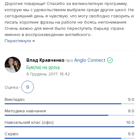
Дорогие товарищи! Спасибо за великолепную программу,
которую мы с удовольствием выбрали среди других школ. На
сегодняшний день я чувствую, что могу свободно говорить и
писать короткие фразы на работе не боясь непонимания.
Очень важно для меня было переступить барьер страха
именно в воспроизведении английского...
Переглянути →
Влад Кравченко
Anglo Connect
про
Був(ла) на уроці
6 Грудень 2017, 18:42
9
Оцінка
-
Викладач
9.0
Методика навчання
8.0
Навчальний клас (офіс)
10.0
Сервіс
9.0