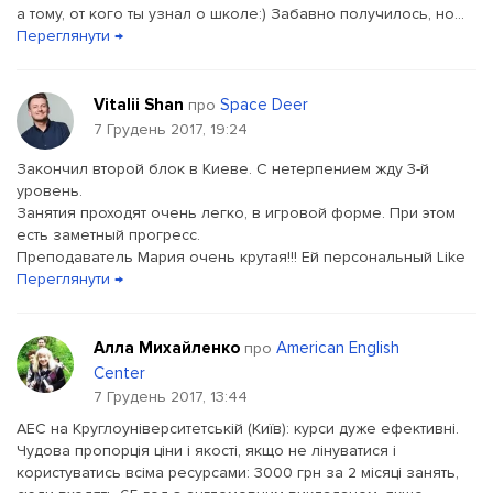
а тому, от кого ты узнал о школе:) Забавно получилось, но...
Переглянути →
Vitalii Shan
Space Deer
про
7 Грудень 2017, 19:24
Закончил второй блок в Киеве. С нетерпением жду 3-й
уровень.
Занятия проходят очень легко, в игровой форме. При этом
есть заметный прогресс.
Преподаватель Мария очень крутая!!! Ей персональный Like
Переглянути →
Алла Михайленко
American English
про
Center
7 Грудень 2017, 13:44
AEC на Круглоуніверситетській (Київ): курси дуже ефективні.
Чудова пропорція ціни і якості, якщо не лінуватися і
користуватись всіма ресурсами: 3000 грн за 2 місяці занять,