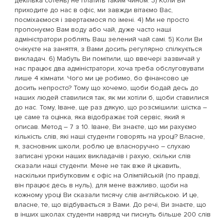
декілька сотень) не платить таким чином. 3) Коли Ви
приходите до нас в офіс, ми завжди вітаємо Вас,
посміхаємося і звертаємося по імені. 4) Ми не просто
пропонуємо Вам воду або чай, дуже часто наші
адміністратори роблять Ваш зелений чай самі. 5) Коли Ви
очікуєте на заняття, з Вами досить регулярно спілкується
викладач. 6) Мабуть Ви помітили, що ввечері зазвичай у
нас працює два адміністратори, хоча треба обслуговувати
лише 4 кімнати. Чого ми це робимо, бо фінансово це
досить непросто? Тому що хочемо, щоби бодай десь до
наших людей ставилися так, як ми хотіли б, щоби ставилися
до нас. Тому, Іване, ще раз дякую, що розсмішили: шістка –
це саме та оцінка, яка відображає той сервіс, який я
описав. Метод – 7 з 10. Іване, Ви знаєте, що ми рахуємо
кількість слів, які наші студенти говорять на уроці? Власне,
я, засновник школи, роблю це власноручно – слухаю
записані уроки наших викладачів і рахую, скільки слів
сказали наші студенти. Мене не так вже й цікавить,
наскільки прибутковим є офіс на Олімпійській (по правді,
він працює десь в нуль), для мене важливо, щоби на
кожному уроці Ви сказали тисячу слів англійською. И це,
власне, те, що відбувається з Вами. До речі, Ви знаєте, що
в інших школах студенти навряд чи писнуть більше 200 слів