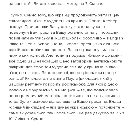
за заняття? І Ви оцінюєте наш метод на 7. Смішно.
І сумно. Сумно тому, що українці продовжують жити із цим
світоглядом: «Ось є чудовенька криниця. Поп’ю. А тепер
плюну». Прочитавши Вашу оцінку, я спочатку хотів
повернути Вам гроші за Вашу останню оплату і порадити
повивчати англійську в інших школах, особливо – в English
Prime та Denis’ School. Вони – королі брехні, яка є їхньою
офіційною політикою (до речі, Ваша оцінка опустила нас
нижче цих жуліків). Але потім я подумав: «Ближче до мрії» -
все одно Ваш найкращий шанс заговорити англійською та
відкрити для себе той чудовий світ, де у криницю, з якої
п’єш, не плюють. Ви ж не винні, що не дізналися про це
раніше? Як, власне, не винна Паула (викладач, який у
Вашому рейтингу говорить російською), для якої рідною
мовою є не українська, а німецька. А те, що пояснювала
вона граматичний матеріал російською, а не англійською,
то це було частково відповіддю на Ваше прохання. Влада
ж (інший викладач) – яка думає українською – пояснює те ж
саме як українсько, так і російсько. Ще раз дякуємо за 7.5 з
10. Смішно. Сумно.