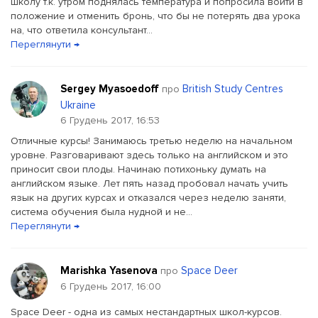
школу т.к. утром поднялась температура и попросила войти в
положение и отменить бронь, что бы не потерять два урока
на, что ответила консультант...
Переглянути →
Sergey Myasoedoff
British Study Centres
про
Ukraine
6 Грудень 2017, 16:53
Отличные курсы! Занимаюсь третью неделю на начальном
уровне. Разговаривают здесь только на английском и это
приносит свои плоды. Начинаю потихоньку думать на
английском языке. Лет пять назад пробовал начать учить
язык на других курсах и отказался через неделю заняти,
система обучения была нудной и не...
Переглянути →
Marishka Yasenova
Space Deer
про
6 Грудень 2017, 16:00
Space Deer - одна из самых нестандартных школ-курсов.