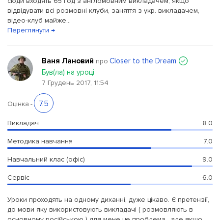
сюди входять 65 год з англомовним викладачем, якщо
відвідувати всі розмовні клуби, заняття з укр. викладачем,
відео-клуб майже...
Переглянути →
Ваня Лановий
Closer to the Dream
про
Був(ла) на уроці
7 Грудень 2017, 11:54
7.5
Оцінка
-
Викладач
8.0
Методика навчання
7.0
Навчальний клас (офіс)
9.0
Сервіс
6.0
Уроки проходять на одному диханні, дуже цікаво. Є претензії,
до мови яку використовують викладачі ( розмовляють в
основному російською ) для мене це проблема , але якщо