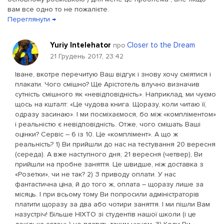
вам все одно то не пожалієте.
Переглянути →
Yuriy Intelehator
Closer to the Dream
про
21 Грудень 2017, 23:42
Іване, вкотре перечитую Ваш відгук і знову хочу сміятися і
плакати. Чого смішно? Ще Арістотель влучно визначив
сутність смішного як «невідповідність». Наприклад, ми чуємо
щось на кшталт: «Це чудова книга. Щоразу, коли читаю її,
одразу засинаю». І ми посміхаємося, бо між «компліментом»
і реальністю є невідповідність. Отже, чого смішать Ваші
оцінки? Сервіс – 6 із 10. Це «комплімент». А що ж
реальність? 1) Ви прийшли до нас на тестування 20 вересня
(середа). А вже наступного дня, 21 вересня (четвер), Ви
прийшли на пробне заняття. Це швидше, ніж доставка з
«Розетки», чи не так? 2) З приводу оплати. У нас
фантастична ціна, й до того ж, оплата – щоразу лише за
місяць. І при всьому тому Ви попросили адміністраторів
платити щоразу за два або чотири заняття. І ми пішли Вам
назустріч! Більше НІХТО зі студентів нашої школи (і це