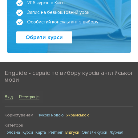
206 курсів в Києві
Запис на безкоштовний урок
Особистий консультант з вибору
Обрати курси
Enguide - сервіс по вибору курсів англійської
мови
Вхід
Реєстрація
Користувачам
Чужою мовою
Українською
Категорії
Головна
Курси
Карта
Рейтинг
Відгуки
Онлайн курси
Журнал