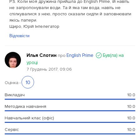
P.S. Коли моя дружина прийшла до English Prime, їй навіть
не запропонували води. Та й яка там вода, навіть не
спілкувалися з нею, просто сказали сидіти й заповнювати
якісь папери.
Щиро, Юрій Інтелегатор
Відповісти
Илья Слотин
English Prime
Був(ла) на
про
уроці
7 Грудень 2017, 09:06
10
Оцінка
-
Викладач
10.0
Методика навчання
10.0
Навчальний клас (офіс)
10.0
Сервіс
10.0