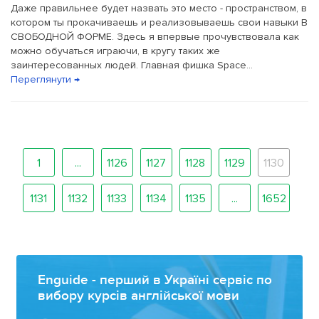
Даже правильнее будет назвать это место - пространством, в
котором ты прокачиваешь и реализовываешь свои навыки В
СВОБОДНОЙ ФОРМЕ. Здесь я впервые прочувствовала как
можно обучаться играючи, в кругу таких же
заинтересованных людей. Главная фишка Space...
Переглянути →
1
...
1126
1127
1128
1129
1130
1131
1132
1133
1134
1135
...
1652
Enguide - перший в Україні сервіс по
вибору курсів англійської мови