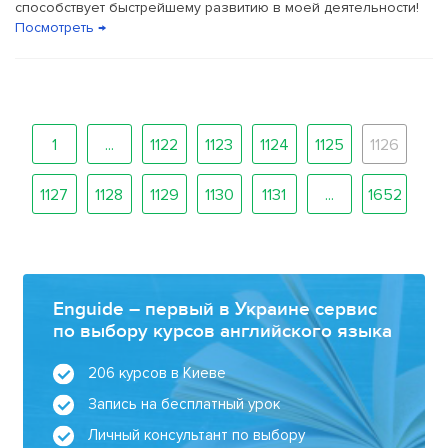
способствует быстрейшему развитию в моей деятельности!
Посмотреть →
1
...
1122
1123
1124
1125
1126
1127
1128
1129
1130
1131
...
1652
Enguide – первый в Украине сервис
по выбору курсов английского языка
206 курсов в Киеве
Запись на бесплатный урок
Личный консультант по выбору