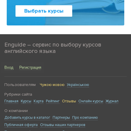
Выбрать курсы
Enguide – сервис по выбору курсов
английского языка
Вход
Регистрация
Пользователям
Чужою мовою
Українською
Рубрики сайта
Главная
Курсы
Карта
Рейтинг
Отзывы
Онлайн курсы
Журнал
О компании
Добавить курсы в каталог
Партнеры
Про компанию
Публичная оферта
Отзывы наших партнеров