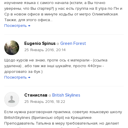
изучение языка с самого начала (кстати, а Вы точно
уверены, что Вы стартер?) у нас есть группа на 8 утра по Пн и
Ср в новом офисе в минуте ходьбы от метро Олимпийская.
Также, для этого офиса...
Посмотреть →
Eugenio Spinus
Green Forest
о
25 Январь 2016, 20:14
Щодо курсів не знаю, проте ось є матеріали - (ссылка
удалена) , або там же інші шукайте, просто 440грн -
дороговато за бук )
Посмотреть →
Станислав
British Skylines
о
25 Январь 2016, 18:22
Если нужна разговорная практика, советую языковую школу
BritishSkylines (Британські обрії) на Крещатике.
Преподаватель Татьяна в меру требовательная, но делает