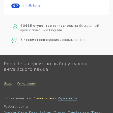
JustSchool
9.7
40485 студентов записалось
на бесплатный
урок с помощью Enguide
7 просмотров
страницы школы сегодня
Enguide – сервис по выбору курсов
английского языка
Вход
Регистрация
Пользователям
Чужою мовою
Українською
Рубрики сайта
Главная
Курсы
Карта
Рейтинг
Отзывы
Онлайн курсы
Журнал