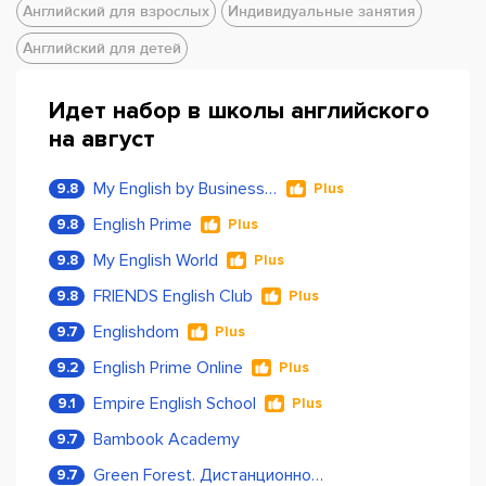
Английский для взрослых
Индивидуальные занятия
Английский для детей
Идет набор в школы английского
на август
My English by Business Language
9.8
Plus
English Prime
9.8
Plus
My English World
9.8
Plus
FRIENDS English Club
9.8
Plus
Englishdom
9.7
Plus
English Prime Online
9.2
Plus
Empire English School
9.1
Plus
Bambook Academy
9.7
Green Forest. Дистанционное обучение
9.7