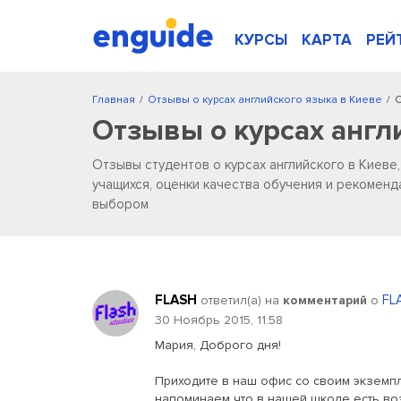
КУРСЫ
КАРТА
РЕЙ
Главная
/
Отзывы о курсах английского языка в Киеве
/
С
Отзывы о курсах англ
Отзывы студентов о курсах английского в Киеве
учащихся, оценки качества обучения и рекоменд
выбором
FLASH
FL
ответил(a) на
комментарий
о
30 Ноябрь 2015, 11:58
Мария, Доброго дня!
Приходите в наш офис со своим экземп
напоминаем что в нашей школе есть во