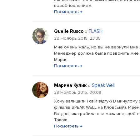
возобновлением.
Посмотреть →
Quelle Rusco
FLASH
о
29 Ноябрь 2015, 23:35
Мне очень жаль, но вы не вернули мне д
Менеджер должна была позвонить мне е
Мария.
Посмотреть →
Марина Кулик
Speak Well
о
28 Ноябрь 2015, 00:08
Хочу залишити і свій відгук) В минулому 
філіалів SPEAK WELL на Кловській). Ріве
Богдані, яка робила все можливе, щоб н
Також...
Посмотреть →