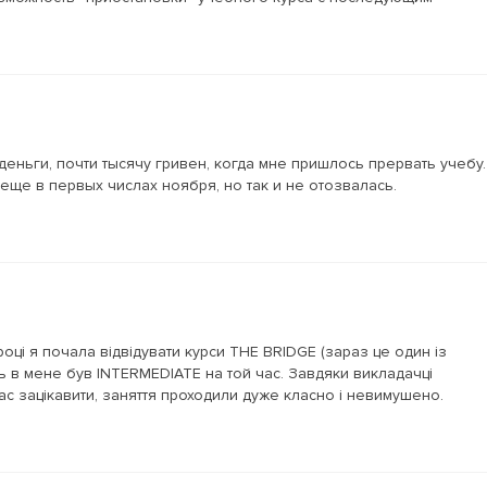
еньги, почти тысячу гривен, когда мне пришлось прервать учебу.
ще в первых числах ноября, но так и не отозвалась.
році я почала відвідувати курси THE BRIDGE (зараз це один із
нь в мене був INTERMEDIATE на той час. Завдяки викладачці
ас зацікавити, заняття проходили дуже класно і невимушено.