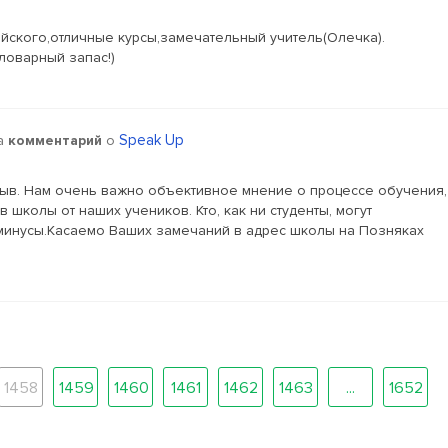
йского,отличные курсы,замечательный учитель(Олечка).
ловарный запас!)
Speak Up
на
комментарий
о
ыв. Нам очень важно объективное мнение о процессе обучения,
школы от наших учеников. Кто, как ни студенты, могут
минусы.Касаемо Ваших замечаний в адрес школы на Позняках
1458
1459
1460
1461
1462
1463
...
1652