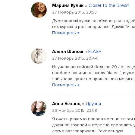
Марина Кулик
Closer to the Dream
о
27 Ноябрь 2015, 23:53
Дуже хороші курси, особливо для людей,
цих курсах я розговорилася. Дякую їм за
Посмотреть →
Алена Шипош
FLASH
о
27 Ноябрь 2015, 20:44
Изучала английский больше 20 лет, еще
пробное занятие в школу "Флеш", и уже 
забывала, даже по прошествию месяца. Ме
Посмотреть →
Анна Безанц
Друзья
о
26 Ноябрь 2015, 23:58
Я очень рада,что попаоа именно на эти
дружной группой интересно проводить 
легче разговаривать! Рекомендую