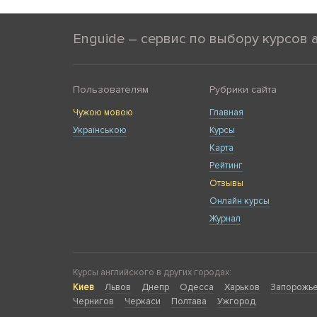
Enguide – сервис по выбору курсов 
Пользователям
Рубрики сайта
Чужою мовою
Главная
Українською
Курсы
Карта
Рейтинг
Отзывы
Онлайн курсы
Журнал
Курсы английского в других городах:
Киев
Львов
Днепр
Одесса
Харьков
Запорожь
Чернигов
Черкаси
Полтава
Ужгород