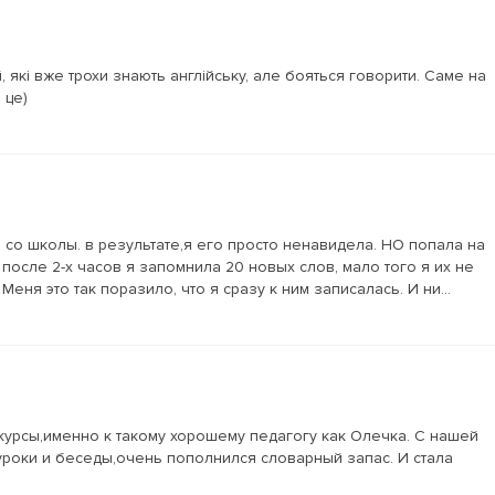
 які вже трохи знають англійську, але бояться говорити. Саме на
 це)
 со школы. в результате,я его просто ненавидела. НО попала на
после 2-х часов я запомнила 20 новых слов, мало того я их не
ня это так поразило, что я сразу к ним записалась. И ни...
 курсы,именно к такому хорошему педагогу как Олечка. С нашей
уроки и беседы,очень пополнился словарный запас. И стала