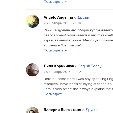
Посмотреть →
Angelo Angelina
Друзья
о
26 Ноябрь 2015, 21:04
Раньше думала что общие курсы ничего 
разговорный улучшается и это главное!!
Курсы замечательные. Много дополнител
встречи в "Бергамоте"...
Посмотреть →
Лиля Корнийчук
English Today
о
26 Ноябрь 2015, 20:23
Before I came here I was shy speaking Engl
mistakes.I have been studying at these cou
Lera is very smart,she always explains the n
Посмотреть →
Валерия Выговская
Друзья
о