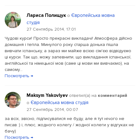
Лариса Полищук
Європейська мовна
о
студія
27 Сентябрь 2014, 17:01
Чудові курси! Просто прекрасні викладачі! Атмосфера дійсно
домашня і тепла. Минулого року старша донька пішла
вивчати іспанську, а зараз ми майже всією сім'єю відвідуємо
ці курси. Так що, можу запевнити, що викладання іспанської,
англійської та німецької мов (саме ці мови ми вивчаємо), на
самому...
Посмотреть →
Maksym Yakovlyev
ответил(a) на
комментарий
Європейська мовна студія
о
27 Сентябрь 2014, 00:07
за всіх, звісно, підписуватися не буду, але я тут нічого не
писав :) і, плюс, жодного колегу / жодної колеги у відгуках не
бачу)
Посмотреть →