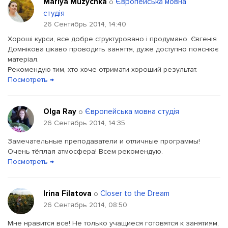
Mariya Muzychka
Європейська мовна
о
студія
26 Сентябрь 2014, 14:40
Хороші курси, все добре структуровано і продумано. Євгенія
Домнікова цікаво проводить заняття, дуже доступно пояснює
матеріал.
Рекомендую тим, хто хоче отримати хороший результат.
Посмотреть →
Olga Ray
Європейська мовна студія
о
26 Сентябрь 2014, 14:35
Замечательные преподаватели и отличные программы!
Очень тёплая атмосфера! Всем рекомендую.
Посмотреть →
Irina Filatova
Closer to the Dream
о
26 Сентябрь 2014, 08:50
Мне нравится все! Не только учащиеся готовятся к занятиям,