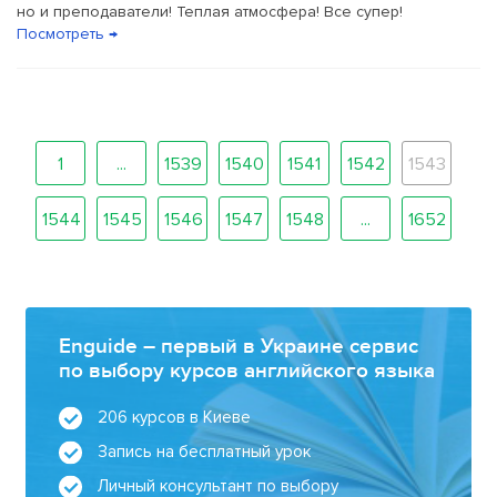
но и преподаватели! Теплая атмосфера! Все супер!
Посмотреть →
1
...
1539
1540
1541
1542
1543
1544
1545
1546
1547
1548
...
1652
Enguide – первый в Украине сервис
по выбору курсов английского языка
206 курсов в Киеве
Запись на бесплатный урок
Личный консультант по выбору