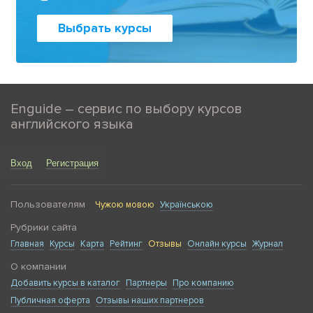
Выбрать курсы
Enguide – сервис по выбору курсов
английского языка
Вход
Регистрация
Пользователям
Чужою мовою
Українською
Рубрики сайта
Главная
Курсы
Карта
Рейтинг
Отзывы
Онлайн курсы
Журнал
О компании
Добавить курсы в каталог
Партнеры
Про компанию
Публичная оферта
Отзывы наших партнеров