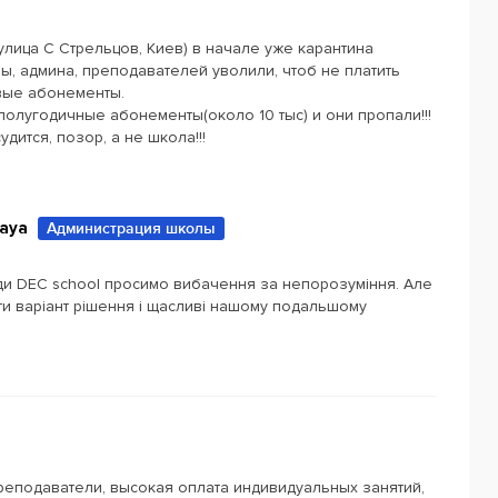
улица С Стрельцов, Киев) в начале уже карантина
, админа, преподавателей уволили, чтоб не платить
овые абонементы.
полугодичные абонементы(около 10 тыс) и они пропали!!!
дится, позор, а не школа!!!
kaya
Администрация школы
анди DEC sсhool просимо вибачення за непорозуміння. Але
ти варіант рішення і щасливі нашому подальшому
реподаватели, высокая оплата индивидуальных занятий,