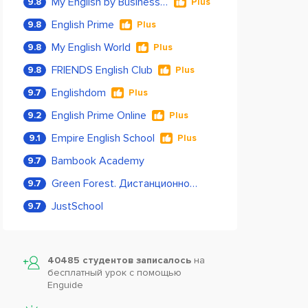
My English by Business Language
9.8
Plus
English Prime
9.8
Plus
My English World
9.8
Plus
FRIENDS English Club
9.8
Plus
Englishdom
9.7
Plus
English Prime Online
9.2
Plus
Empire English School
9.1
Plus
Bambook Academy
9.7
Green Forest. Дистанционное обучение
9.7
JustSchool
9.7
40485 студентов записалось
на
бесплатный урок с помощью
Enguide