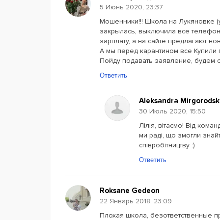
5 Июнь 2020, 23:37
Мошенники!!! Школа на Лукяновке (
закрылась, выключила все телефоны
зарплату, а на сайте предлагают н
А мы перед карантином все Купили 
Пойду подавать заявление, будем су
Ответить
Aleksandra Mirgorods
30 Июль 2020, 15:50
Лілія, вітаємо! Від ком
ми раді, що змогли знай
співробітництву :)
Ответить
Roksane Gedeon
22 Январь 2018, 23:09
Плохая школа, безответственные п