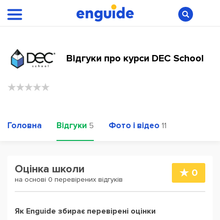
Відгуки про курси DEC School
Головна
Відгуки
Фото і відео
5
11
Оцінка школи
0
на основі 0 перевірених відгуків
Як Enguide збирає перевірені оцінки