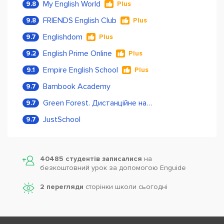
My English World
9.8
Plus
FRIENDS English Club
9.8
Plus
Englishdom
9.7
Plus
English Prime Online
9.2
Plus
Empire English School
9.1
Plus
Bambook Academy
9.7
Green Forest. Дистанційне навчання
9.7
JustSchool
9.7
40485 студентів записалися
на
безкоштовний урок за допомогою Enguide
2 перегляди
сторінки школи cьогодні