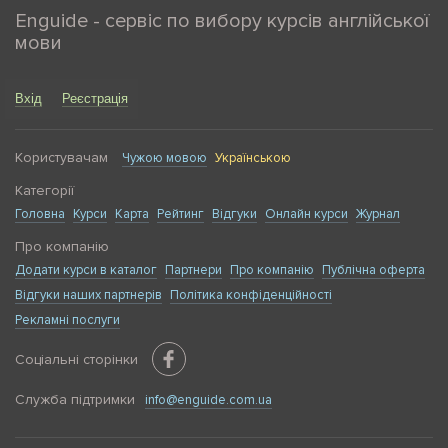
Enguide - сервіс по вибору курсів англійської
мови
Вхід
Реєстрація
Користувачам
Чужою мовою
Українською
Категорії
Головна
Курси
Карта
Рейтинг
Відгуки
Онлайн курси
Журнал
Про компанію
Додати курси в каталог
Партнери
Про компанію
Публічна оферта
Відгуки наших партнерів
Політика конфіденційності
Рекламні послуги
Соціальні сторінки
Служба підтримки
info@enguide.com.ua