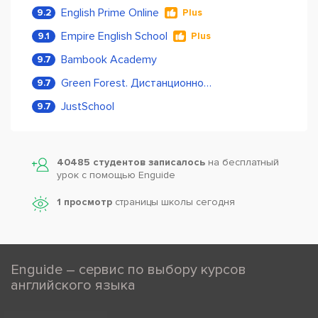
English Prime Online
9.2
Plus
Empire English School
9.1
Plus
Bambook Academy
9.7
Green Forest. Дистанционное обучение
9.7
JustSchool
9.7
40485 студентов записалось
на бесплатный
урок с помощью Enguide
1 просмотр
страницы школы сегодня
Enguide – сервис по выбору курсов
английского языка