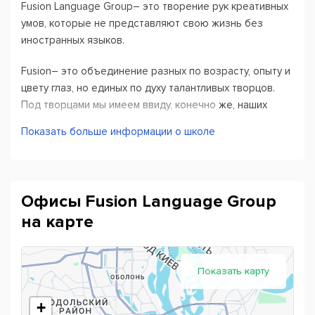
Fusion Language Group– это творение рук креативных
умов, которые не представляют свою жизнь без
иностранных языков.
Fusion– это объединение разных по возрасту, опыту и
цвету глаз, но единых по духу талантливых творцов.
Под творцами мы имеем ввиду, конечно же, наших
преподавателей, без которых эта школа была бы
Показать больше информации о школе
только набором канцелярии и мебели. Каждый
преподаватель во Fusion уникален, как и каждый наш
студент.
Офисы Fusion Language Group
Нашим студентам нравится не только язык, который
на карте
они изучают, но и методы преподавания. Лучшим
доказательством этому является то, что они
продолжают обучаться во Fusion после сдачи
экзаменов, так как мы не только преподаем, мы –
Показать карту
вдохновляем, заботимся и мотивируем.
+