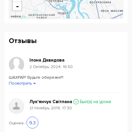
Indeed Fusion is the school where teaching is an ART
-
Отзывы
Ілона Давидова
2 Октябрь 2024, 16:50
ШАХРАЇ!!! Будьте обережні!!!
Powered by
Leaflet
— © Google 2026
Посмотреть →
Лук'янчук Світлана
Был(a) на уроке
21 Ноябрь 2019, 17:30
9.3
Оценка
-