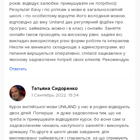
років, відвідує залюбки, примушувати не потрібно))
Результат бачу і по успіхам з мови в загальноосвітній
школі, і по особистому відчуттю його володіння мовою,
відповідно до віку. Uniland дає регулярний фідбек про
прогрес, займатись можно і в класі, і онлайн. Заняття
онлайн також проходять на високому рівні, задіяні всі,
викладач використовує різні форми роботи та інтерактив.
Ніколи не виникало складнощів з адміністраторами, всі
питання вирішуються оперативно, Uniland зацікавлені у
якісному задоволенні потреб своїх клієнтів. Рекомендую.
Ответить
Татьяна Сидоренко
1 Сентябрь 2022, 19:34
Курси англійської мови UNILAND у нас в родині відвідують
двоє дітей. Поперше : я дуже задоволена тим, що не
треба їх примушувати відвідувати курси, бо вони самі із
задоволенням чекають наступного занняття і виконують
домашку. По-друге в школі цікаві завдання, діти
вмотивовано займаються і стараються, за що отримують