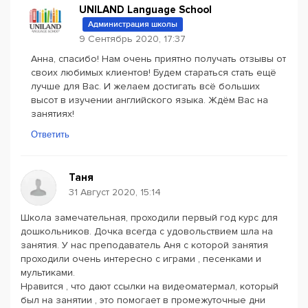
UNILAND Language School
Администрация школы
9 Сентябрь 2020, 17:37
Анна, спасибо! Нам очень приятно получать отзывы от
своих любимых клиентов! Будем стараться стать ещё
лучше для Вас. И желаем достигать всё больших
высот в изучении английского языка. Ждём Вас на
занятиях!
Ответить
Таня
31 Август 2020, 15:14
Школа замечательная, проходили первый год курс для
дошкольников. Дочка всегда с удовольствием шла на
занятия. У нас преподаватель Аня с которой занятия
проходили очень интересно с играми , песенками и
мультиками.
Нравится , что дают ссылки на видеоматермал, который
был на занятии , это помогает в промежуточные дни