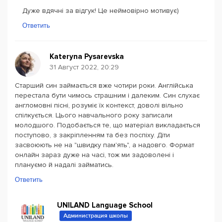
Дуже вдячні за відгук! Це неймовірно мотивує)
Ответить
Kateryna Pysarevska
31 Август 2022, 20:29
Старший син займається вже чотири роки. Англійська
перестала бути чимось страшним і далеким. Син слухає
англомовні пісні, розуміє їх контекст, доволі вільно
спілкується. Цього навчального року записали
молодшого. Подобається те, що матеріал викладається
поступово, з закріпленням та без поспіху. Діти
засвоюють не на "швидку пам'ять", а надовго. Формат
онлайн зараз дуже на часі, тож ми задоволені і
плануємо й надалі займатись.
Ответить
UNILAND Language School
Администрация школы