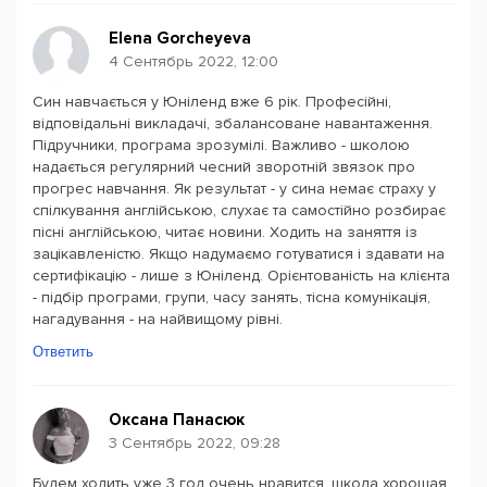
Elena Gorcheyeva
4 Сентябрь 2022, 12:00
Син навчається у Юніленд вже 6 рік. Професійні,
відповідальні викладачі, збалансоване навантаження.
Підручники, програма зрозумілі. Важливо - школою
надається регулярний чесний зворотній звязок про
прогрес навчання. Як результат - у сина немає страху у
спілкування англійською, слухає та самостійно розбирає
пісні англійською, читає новини. Ходить на заняття із
зацікавленістю. Якщо надумаємо готуватися і здавати на
сертифікацію - лише з Юніленд. Орієнтованість на клієнта
- підбір програми, групи, часу занять, тісна комунікація,
нагадування - на найвищому рівні.
Ответить
Оксана Панасюк
3 Сентябрь 2022, 09:28
Будем ходить уже 3 год очень нравится ,школа хорошая