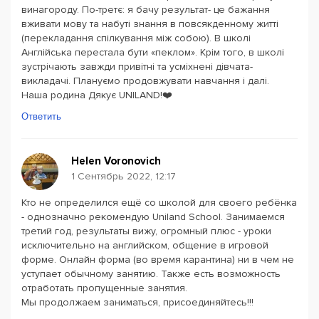
винагороду. По-третє: я бачу результат- це бажання
вживати мову та набуті знання в повсякденному житті
(перекладання спілкування між собою). В школі
Англійська перестала бути «пеклом». Крім того, в школі
зустрічають завжди привітні та усміхнені дівчата-
викладачі. Плануємо продовжувати навчання і далі.
Наша родина Дякує UNILAND!❤️
Ответить
Helen Voronovich
1 Сентябрь 2022, 12:17
Кто не определился ещё со школой для своего ребёнка
- однозначно рекомендую Uniland School. Занимаемся
третий год, результаты вижу, огромный плюс - уроки
исключительно на английском, общение в игровой
форме. Онлайн форма (во время карантина) ни в чем не
уступает обычному занятию. Также есть возможность
отработать пропущенные занятия.
Мы продолжаем заниматься, присоединяйтесь!!!