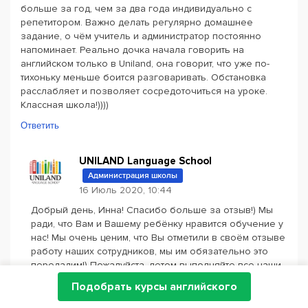
больше за год, чем за два года индивидуально с
репетитором. Важно делать регулярно домашнее
задание, о чём учитель и администратор постоянно
напоминает. Реально дочка начала говорить на
английском только в Uniland, она говорит, что уже по-
тихоньку меньше боится разговаривать. Обстановка
расслабляет и позволяет сосредоточиться на уроке.
Классная школа!))))
Ответить
UNILAND Language School
Администрация школы
16 Июль 2020, 10:44
Добрый день, Инна! Спасибо больше за отзыв!) Мы
ради, что Вам и Вашему ребёнку нравится обучение у
нас! Мы очень ценим, что Вы отметили в своём отзыве
работу наших сотрудников, мы им обязательно это
передадим!) Пожалуйста, летом выполняйте все наши
рекомендации и ждём Вас на занятиях в новом
Подобрать курсы английского
учебном году!)