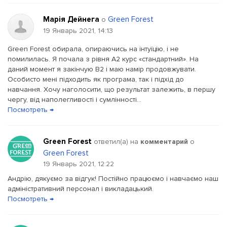
Марія Дейнега
Green Forest
о
19 Январь 2021, 14:13
Green Forest обирала, опираючись на інтуїцію, і не
помилилась. Я почала з рівня А2 курс «стандартний». На
даний момент я закінчую B2 і маю намір продовжувати.
Особисто мені підходить як програма, так і підхід до
навчання. Хочу наголосити, що результат залежить, в першу
чергу, від наполегливості і сумлінності...
Посмотреть →
Green Forest
ответил(a) на
комментарий
о
Green Forest
19 Январь 2021, 12:22
Андрію, дякуємо за відгук! Постійно працюємо і навчаємо наш
адміністративний персонал і викладацький.
Посмотреть →