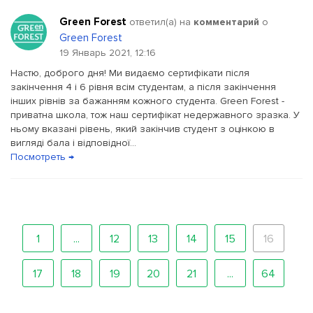
Green Forest
ответил(a) на
комментарий
о
Green Forest
19 Январь 2021, 12:16
Настю, доброго дня! Ми видаємо сертифікати після
закінчення 4 і 6 рівня всім студентам, а після закінчення
інших рівнів за бажанням кожного студента. Green Forest -
приватна школа, тож наш сертифікат недержавного зразка. У
ньому вказані рівень, який закінчив студент з оцінкою в
вигляді бала і відповідної...
Посмотреть →
1
...
12
13
14
15
16
17
18
19
20
21
...
64