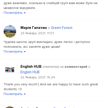
дуже важливо, оскільки в слабшій групі вам може бути не
цікаво/не відчувати...
Посмотреть →
Марія Гапатин
Green Forest
о
23 Январь 2021, 11:07
Чудова школа, круті викладачі, дуже легко і доступно
пояснюють, всі заняття дуже цікаві!
Посмотреть →
English HUB
ответил(a) на
комментарий
о
English HUB
22 Январь 2021, 15:24
Thank you very much!:) And we are happy to have such great
students <3
Посмотреть →