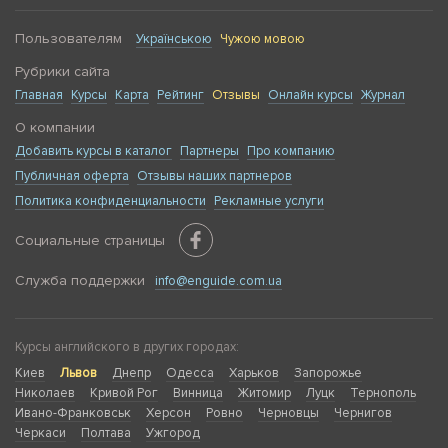
Пользователям
Українською
Чужою мовою
Рубрики сайта
Главная
Курсы
Карта
Рейтинг
Отзывы
Онлайн курсы
Журнал
О компании
Добавить курсы в каталог
Партнеры
Про компанию
Публичная оферта
Отзывы наших партнеров
Политика конфиденциальности
Рекламные услуги
Социальные страницы
Служба поддержки
info@enguide.com.ua
Курсы английского в других городах:
Киев
Львов
Днепр
Одесса
Харьков
Запорожье
Николаев
Кривой Рог
Винница
Житомир
Луцк
Тернополь
Ивано-Франковськ
Херсон
Ровно
Черновцы
Чернигов
Черкаси
Полтава
Ужгород