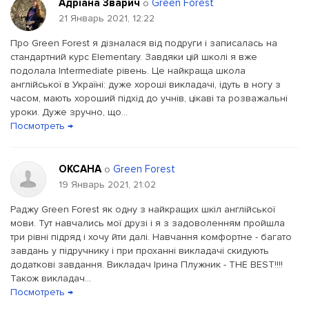
Адріана Зварич
Green Forest
о
21 Январь 2021, 12:22
Про Green Forest я дізналася від подруги і записалась на
стандартний курс Elementary. Завдяки цій школі я вже
подолала Intermediate рівень. Це найкраща школа
англійської в Україні: дуже хороші викладачі, ідуть в ногу з
часом, мають хороший підхід до учнів, цікаві та розважальні
уроки. Дуже зручно, що...
Посмотреть →
ОКСАНА
Green Forest
о
19 Январь 2021, 21:02
Раджу Green Forest як одну з найкращих шкіл англійської
мови. Тут навчались мої друзі і я з задоволенням пройшла
три рівні підряд і хочу йти далі. Навчання комфортне - багато
завдань у підручнику і при проханні викладачі скидують
додаткові завдання. Викладач Ірина Плужник - THE BEST!!!!
Також викладач...
Посмотреть →