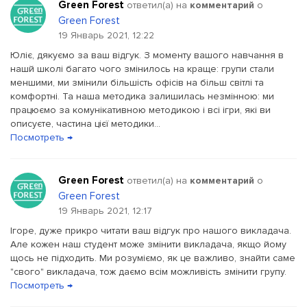
Green Forest
ответил(a) на
комментарий
о
Green Forest
19 Январь 2021, 12:22
Юліє, дякуємо за ваш відгук. З моменту вашого навчання в
нашй школі багато чого змінилось на краще: групи стали
меншими, ми змінили більшість офісів на більш світлі та
комфортні. Та наша методика залишилась незмінною: ми
працюємо за комунікативною методикою і всі ігри, які ви
описуєте, частина цієї методики...
Посмотреть →
Green Forest
ответил(a) на
комментарий
о
Green Forest
19 Январь 2021, 12:17
Ігоре, дуже прикро читати ваш відгук про нашого викладача.
Але кожен наш студент може змінити викладача, якщо йому
щось не підходить. Ми розуміємо, як це важливо, знайти саме
"свого" викладача, тож даємо всім можливість змінити групу.
Посмотреть →