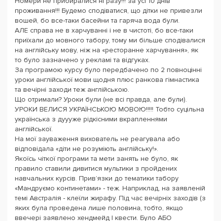
Номери не прибиралися ні разу!!! за усі 10 днів
проживання!!! Будемо сподіватися, що дітки не привезли
вошей, бо все-таки басейни та гаряча вода були.
АЛЕ справа не в харчуванні і не в чистоті, бо все-таки
приїхали до мовного табору, тому ми більше сподівалися
на англійську мову, ніж на «ресторанне харчування», як
то було зазначено у рекламі та відгуках.
За програмою курсу було передбачено по 2 повноцінні
уроки англійської мови щодня плюс ранкова гімнастика
та вечірні заходи теж англійською.
Що отримали? Уроки були (не всі правда, але були).
УРОКИ ВЕЛИСЯ УКРАЇНСЬКОЮ МОВОЮ!!!!! Тобто суцільна
українська з дуууже рідкісними вкрапленнями
англійської.
На мої зауваження вихователь не реагувала або
відповідала «діти не розуміють англійську!».
Якоїсь чіткої програми та мети занять не було, як
правило ставили дивитися мультики з пройдених
навчальних курсів. Прив’язки до тематики табору
«Мандруємо континетами» - теж. Наприклад, на заявленій
темі Австралія - клеїли жирафу. Під час вечірніх заходів (з
яких була проведена лише половина, тобто, якщо
ввечері заявлено хендмейд І квести. Було АБО