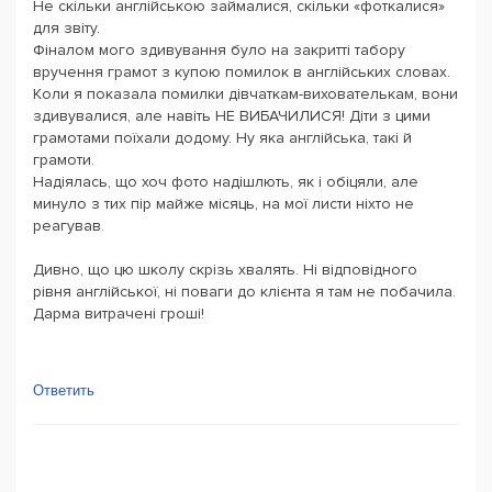
Не скільки англійською займалися, скільки «фоткалися»
для звіту.
Фіналом мого здивування було на закритті табору
вручення грамот з купою помилок в англійських словах.
Коли я показала помилки дівчаткам-вихователькам, вони
здивувалися, але навіть НЕ ВИБАЧИЛИСЯ! Діти з цими
грамотами поїхали додому. Ну яка англійська, такі й
грамоти.
Надіялась, що хоч фото надішлють, як і обіцяли, але
минуло з тих пір майже місяць, на мої листи ніхто не
реагував.
Дивно, що цю школу скрізь хвалять. Ні відповідного
рівня англійської, ні поваги до клієнта я там не побачила.
Дарма витрачені гроші!
Ответить