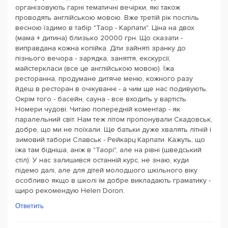
організовують гарні тематичні вечірки, які також
проводять англійською мовою. Вже третій рік поспіль
весною їздимо в табір "Таор - Карпати". Ціна на двох
(мама + дитина) близько 20000 грн. Що сказати -
виправдана кожна копійка. Діти зайняті зранку до
пізнього вечора - зарядка, заняття, екскурсії,
майстеркласи (все це англійською мовою). Їжа
ресторанна, продумане дитяче меню, кожного разу
йдеш в ресторан в очікуванні - а чим ще нас подивують.
Окрім того - басейн, сауна - все входить у вартість.
Номери чудові. Читаю попередній коментар - як
паралельний світ. Нам теж літом пропонували Скадовськ,
добре, що ми не поїхали. Ще батьки дуже хвалять літній і
зимовий табори Славськ - Рейкарц Карпати. Кажуть, що
їжа там бідніша, аніж в "Таорі", але на рівні (шведський
стіл). У нас залишився останній курс, не знаю, куди
підемо далі, але для дітей молодшого шкільного віку
особливо якщо в школі їм добре викладають граматику -
щиро рекомендую Helen Doron.
Ответить