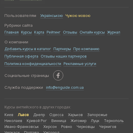
Пользователям
Українською
Чужою мовою
Рубрики сайта
Главная
Курсы
Карта
Рейтинг
Отзывы
Онлайн курсы
Журнал
О компании
Добавить курсы в каталог
Партнеры
Про компанию
Публичная оферта
Отзывы наших партнеров
Политика конфиденциальности
Рекламные услуги
Социальные страницы
Служба поддержки
info@enguide.com.ua
Курсы английского в других городах:
Киев
Львов
Днепр
Одесса
Харьков
Запорожье
Николаев
Кривой Рог
Винница
Житомир
Луцк
Тернополь
Ивано-Франковськ
Херсон
Ровно
Черновцы
Чернигов
Черкаси
Полтава
Ужгород