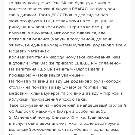
то діткам доведеться їсти. Меню було дуже жирне,
котлетки пересмажені. Фруктів ВЗАГАЛІ не було, хоч
табір дитячий. Тобто ДЕСЯТЬ днів діти сиділи без
жодного фрукта. І це, незважаючи на те, що ціни на
ринку на ті ж абрикоси були 10 грн за кг. Бабці, що
приїхали з внучатами, між собою гнівалися, але
пожалітися боялися (мабуть в тому районі, де вони
живуть, це єдина школа) – тому купували додатково все у
місцевих магазинах.
Коли ми запитали у народу, чому таке харчування, нам
відповіли : «так Вас же приїхало БІЛЬШЕ ніж оплачено».
На запитання «Що це значить?» - Відповідали з
посмішкою – «Подивіться уважніше!».
На початку та вкінці заїзду ще додатково були «солодкі
столи» - на початку заїзду шматочок тортика «під
медовик», кілька цукерок та сік, вкінці заїзду – пиріжок з
яблуками, прикрашений ягідкою та сік.
Таке харчування на Набережній в найдешевшій столовій
обійшлося б максимум 150 грн з особи на добу.
2) Маленький номер близько 10 м. кв. Туди якось
втиснули одне двоспальне ліжко, та одне двох’ярусне,
маленький холодильничок та тумбочка – одна на всіх.