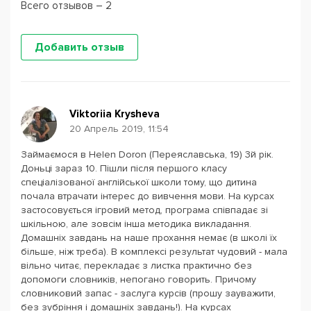
Всего отзывов – 2
Добавить отзыв
Viktoriia Krysheva
20 Апрель 2019, 11:54
Займаємося в Helen Doron (Переяславська, 19) 3й рік.
Доньці зараз 10. Пішли після першого класу
спеціалізованої англійської школи тому, що дитина
почала втрачати інтерес до вивчення мови. На курсах
застосовується ігровий метод, програма співпадає зі
шкільною, але зовсім інша методика викладання.
Домашніх завдань на наше прохання немає (в школі їх
більше, ніж треба). В комплексі результат чудовий - мала
вільно читає, перекладає з листка практично без
допомоги словників, непогано говорить. Причому
словниковий запас - заслуга курсів (прошу зауважити,
без зубріння і домашніх завдань!). На курсах