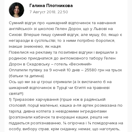
Галина Плотникова
7 Август 2018, 22:50
Сумний відгук про «шикарний відпочинок та навчання
англійської» зі школою Гелен Дорон, що у Львові на
Сихові. Вперше пишу сумний відгук, але мушу, бо, якщо є
негаразди в суспільстві, то з ними потрібно боротися,
інакше зникнемо, як нація.
Повелися на рекламу та позитивні відгуки і вирішили з
родиною приєднатися до англомовного табору Гелен
Дорон в Скадовську – готель «Весняний»
Оплатили путівку за 9 ночей 10 днів – 25580 грн на трьох
(батьки та дитина).
Ось що ми за ці гроші отримали (а їх вистачило б на
шикарний відпочинок в Турції чи Єгипті на травневі
свята!!!):
1) Триразове харчування (гірше ніж в радянській
столовій, порції маленькі, кашка а-ля артек розмазана по
тарілці, дивна котлета з невідомими інгредієнтами
(розпізнали кабачок та вчорашні кашки, решта не
піддається розпізнаванню, ¼ огірочка і ¼ помідорчика на
особу, вибору страв, крім сніданку, немає, що наготують,