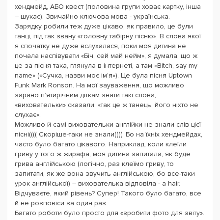
хендмейд, АБО квест (половина групи ховає картку, інша
– шукає). Звичайно ключова мова - українська.
Зарядку робили теж дуже цікаво, як правило, це були
танці, під так звану «головну табірну пісню». В слова якої
я спочатку не дуже вслухалася, поки моя дитина не
почала наспівувати «Біч, сей май нейм», я думала, що ж
це за пісня така, глянула в інтернеті, а там «Bitch, say my
name» («Сучка, назви моє ім’я»). Це була пісня Uptown
Funk Mark Ronson. На мої зауваження, що можливо
зарано п’ятирічним діткам знати такі слова,
«виховательки» сказали: «так це ж танець, його ніхто не
слухає».
Можливо й самі виховательки-англійки не знали слів цієї
пісні(((( Скоріше-таки не знали((((. Бо на їхніх хендмейдах,
часто було багато цікавого. Наприклад, коли клеїли
гриву у того ж жирафа, моя дитина запитала, як буде
грива англійською (логічно, раз клеїмо гриву, то
запитати, як же вона звучить англійською, бо все-таки
урок англійської) – вихователька відповіла - а hair.
Відчуваєте, який рівень? Супер! Такого було багато, все
й не розповіси за один раз.
Багато роботи було просто для «зробити фото для звіту».