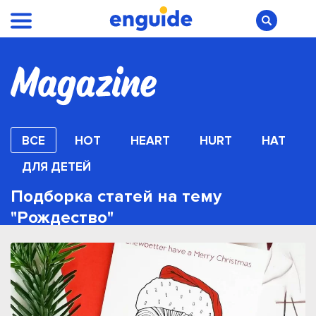
ВСЕ
HOT
HEART
HURT
HAT
ДЛЯ ДЕТЕЙ
Подборка статей на тему
"Рождество"