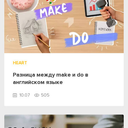
HEART
Разница между make и do в
английском языке
10.07
505