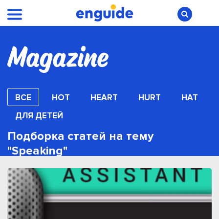
ВСЕ
HOT
HEART
HURT
HAT
ДЛЯ ДЕТЕЙ
Подборка статей на тему
"Speaking"