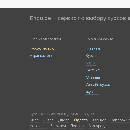
Enguide – сервис по выбору курсов 
Пользователям
Рубрики сайта
Чужою мовою
Главная
Українською
Курсы
Карта
Рейтинг
Отзывы
Онлайн курсы
Журнал
Курсы английского в других городах:
Киев
Львов
Днепр
Одесса
Харьков
Запорожь
Чернигов
Черкаси
Полтава
Ужгород