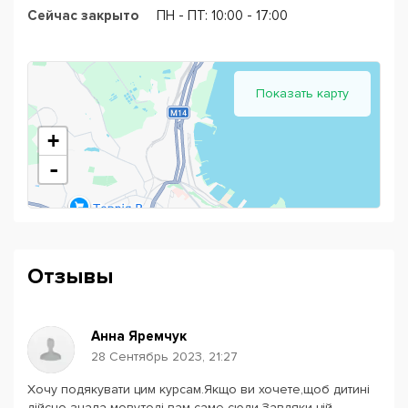
Сейчас закрыто
ПН - ПТ: 10:00 - 17:00
Показать карту
+
-
Отзывы
Анна Яремчук
28 Сентябрь 2023, 21:27
Хочу подякувати цим курсам.Якщо ви хочете,щоб дитині
Powered by
Leaflet
— © Google 2026
дійсно знала мову,тоді вам саме сюди.Завдяки цій