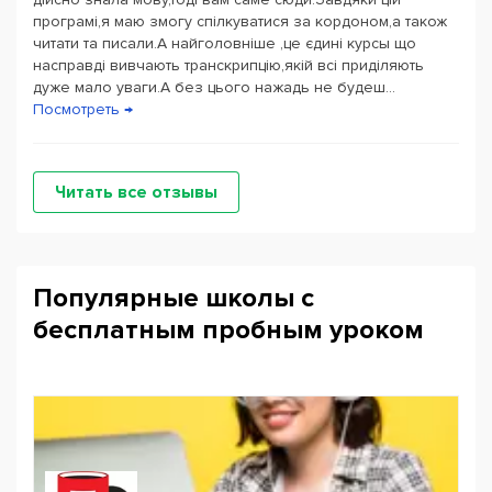
програмі,я маю змогу спілкуватися за кордоном,а також
читати та писали.А найголовніше ,це єдині курсы що
насправді вивчають транскрипцію,якій всі приділяють
дуже мало уваги.А без цього нажадь не будеш...
Посмотреть →
Читать все отзывы
Популярные школы с
бесплатным пробным уроком