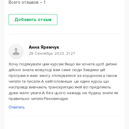
Всего отзывов – 1
Добавить отзыв
Анна Яремчук
28 Сентябрь 2023, 21:27
Хочу подякувати цим курсам.Якщо ви хочете,щоб дитині
дійсно знала мову,тоді вам саме сюди.Завдяки цій
програмі,я маю змогу спілкуватися за кордоном,а також
читати та писали.А найголовніше ,це єдині курсы що
насправді вивчають транскрипцію,якій всі приділяють
дуже мало уваги.А без цього нажадь не будеш знати як
правильно читати.Рекомендую
Ответить