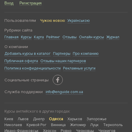
Вход
Регистрация
Пользователям
Чужою мовою
Українською
Рубрики сайта
Главная
Курсы
Карта
Рейтинг
Отзывы
Онлайн курсы
Журнал
О компании
Добавить курсы в каталог
Партнеры
Про компанию
Публичная оферта
Отзывы наших партнеров
Политика конфиденциальности
Рекламные услуги
Социальные страницы
Служба поддержки
info@enguide.com.ua
Курсы английского в других городах:
Киев
Львов
Днепр
Одесса
Харьков
Запорожье
Николаев
Кривой Рог
Винница
Житомир
Луцк
Тернополь
Ивано-Франковськ
Херсон
Ровно
Черновцы
Чернигов