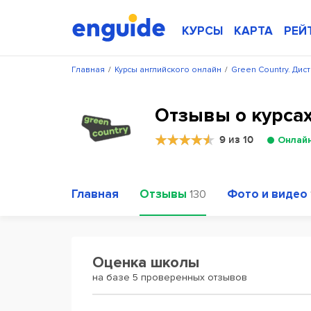
КУРСЫ
КАРТА
РЕЙ
Главная
/
Курсы английского онлайн
/
Green Country. Ди
Отзывы о курсах
9 из 10
Онлай
Главная
Отзывы
Фото и видео
130
Оценка школы
на базе 5 проверенных отзывов