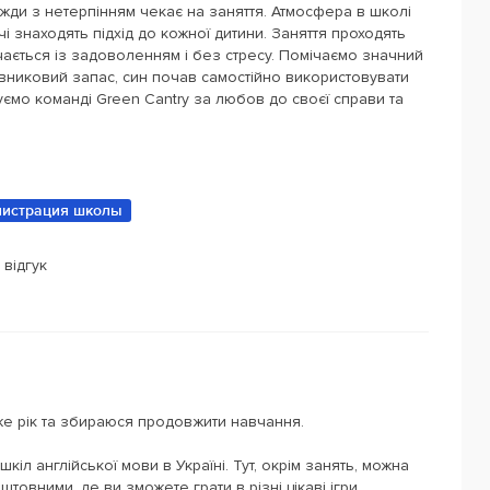
авжди з нетерпінням чекає на заняття. Атмосфера в школі
 знаходять підхід до кожної дитини. Заняття проходять
вчається із задоволенням і без стресу. Помічаємо значний
вниковий запас, син почав самостійно використовувати
уємо команді Green Cantry за любов до своєї справи та
истрация школы
 відгук
е рік та збираюся продовжити навчання.
іл англійської мови в Україні. Тут, окрім занять, можна
оштовними, де ви зможете грати в різні цікаві ігри