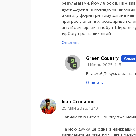
результатами. Йому 8 років, і він з
дуже дружня та мотивуюча, викладачі
цікаво, у формі гри, тому дитина на
прогрес у знаннях, розширився сло
англійські фрази в побуті. Щиро дяк
турботу про наших дітей!
Ответить
Green Country
Админ
11 Июль 2025, 11:51
Вітаємо! Дякуємо за ваш
Ответить
Іван Столяров
25 Май 2025, 12:13
Навчаюся в Green Country вже майж
На мою думку, це одна з найкращих шк
записатися на різні події, які є безк