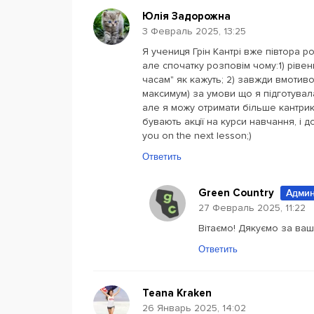
Юлія Задорожна
3 Февраль 2025, 13:25
Я учениця Грін Кантрі вже півтора ро
але спочатку розповім чому:1) рівен
часам" як кажуть; 2) завжди вмотиво
максимум) за умови що я підготувала
але я можу отримати більше кантрикі
бувають акції на курси навчання, і д
you on the next lesson;)
Ответить
Green Country
Админ
27 Февраль 2025, 11:22
Вітаємо! Дякуємо за ваш 
Ответить
Teana Kraken
26 Январь 2025, 14:02