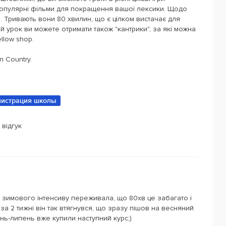
популярні фільми для покращення вашої лексики. Щодо
. Тривають вони 80 хвилин, що є цілком вистачає для
 урок ви можете отримати також "кантрики", за які можна
llow shop.
 Country.
истрация школы
 відгук
 зимового інтенсиву переживала, що 80хв це забагато і
за 2 тижні він так втягнувся, що зразу пішов на весняний
ень-липень вже купили наступний курс;)