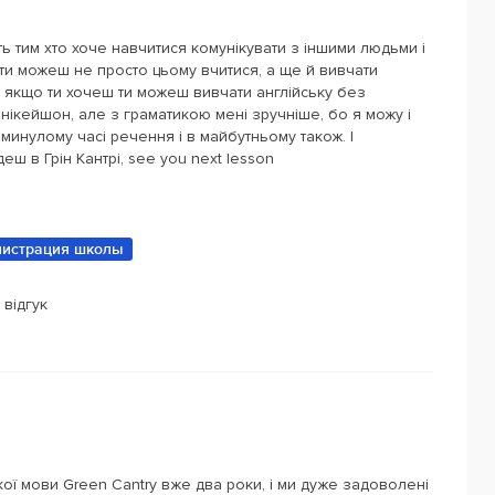
ть тим хто хоче навчитися комунікувати з іншими людьми і
 ти можеш не просто цьому вчитися, а ще й вивчати
що якщо ти хочеш ти можеш вивчати англійську без
юнікейшон, але з граматикою мені зручніше, бо я можу і
минулому часі речення і в майбутньому також. І
еш в Грін Кантрі, see you next lesson
истрация школы
 відгук
кої мови Green Cantry вже два роки, і ми дуже задоволені