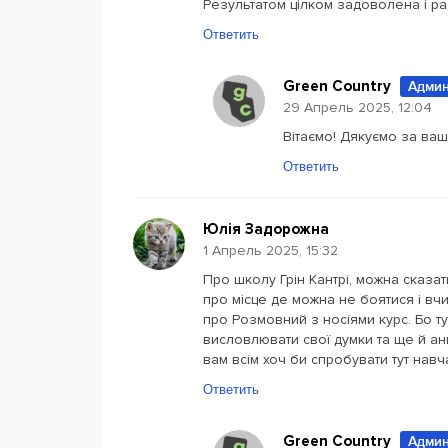
Результатом цілком задоволена і ра
Ответить
Green Country
Админ
29 Апрель 2025, 12:04
Вітаємо! Дякуємо за ваш 
Ответить
Юлія Задорожна
1 Апрель 2025, 15:32
Про школу Грін Кантрі, можна сказати
про місце де можна не боятися і в
про Розмовний з носіями курс. Бо ту
висловлювати свої думки та ще й ан
вам всім хоч би спробувати тут навч
Ответить
Green Country
Админ