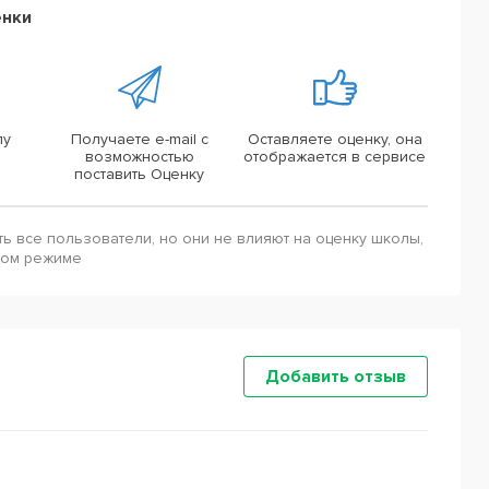
енки
лу
Получаете e-mail с
Оставляете оценку, она
возможностью
отображается в сервисе
поставить Оценку
ть все пользователи, но они не влияют на оценку школы,
ном режиме
Добавить отзыв