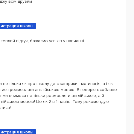
джу всім друзям
истрация школы
теплий відгук, бажаємо успіхів у навчанні
 не тільки як про школу де є кантрики - мотивація, а і як
читися розмовляти англійською мовою. Я говорю особливо
т ми вчимося не тільки розмовляти англійською, а й
глійською мовою! Це як 2 в 1 навіть. Тому рекомендую
атися!
истрация школы