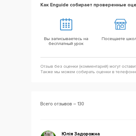
Как Enguide собирает проверенные оц
Вы записываетесь на
Посещаете шко
бесплатный урок
Отзыв без оценки (комментарий) могут остави
Также мы можем собирать оценки в телефон
Всего отзывов – 130
Юлія Задорожна