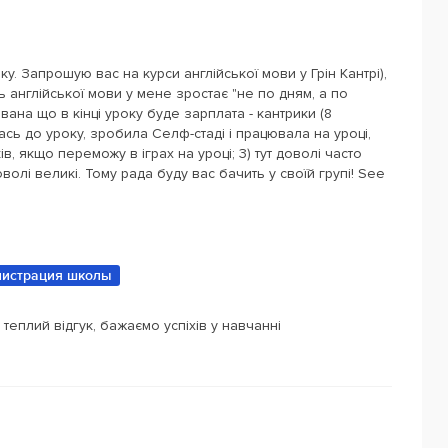
ку. Запрошую вас на курси англійської мови у Грін Кантрі),
ь англійської мови у мене зростає "не по дням, а по
вана що в кінці уроку буде зарплата - кантрики (8
сь до уроку, зробила Селф-стаді і працювала на уроці,
в, якщо переможу в іграх на уроці; 3) тут доволі часто
оволі великі. Тому рада буду вас бачить у своїй групі! See
истрация школы
теплий відгук, бажаємо успіхів у навчанні