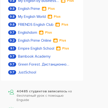
My English by Business Language
9.8
Plus
English Prime
9.8
Plus
My English World
9.8
Plus
FRIENDS English Club
9.8
Plus
Englishdom
9.7
Plus
English Prime Online
9.2
Plus
Empire English School
9.1
Plus
Bambook Academy
9.7
Green Forest. Дистанционное обучение
9.7
JustSchool
9.7
40485 студентов записалось
на
бесплатный урок с помощью
Enguide