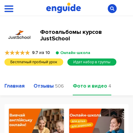
Фотоальбомы курсов
JustSchool
9.7 из 10
Онлайн-школа
Бесплатный пробный урок
Идет набор в группы
Главная
Отзывы
Фото и видео
506
4