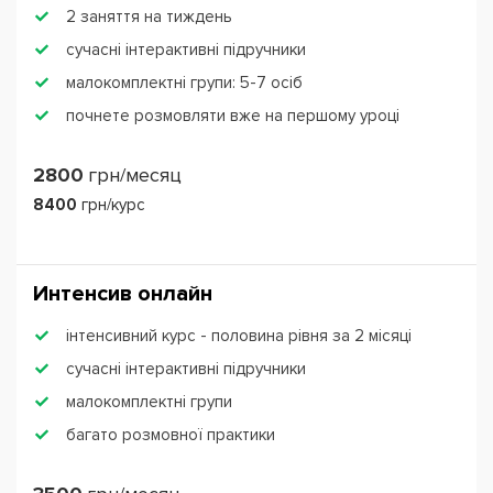
2 заняття на тиждень
сучасні інтерактивні підручники
малокомплектні групи: 5-7 осіб
почнете розмовляти вже на першому уроці
2800
грн/месяц
8400
грн/курс
Интенсив онлайн
інтенсивний курс - половина рівня за 2 місяці
сучасні інтерактивні підручники
малокомплектні групи
багато розмовної практики