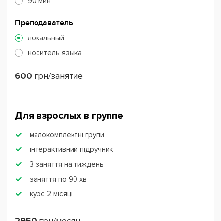
90 мин
Преподаватель
локальный
носитель языка
600
грн/занятие
Для взрослых в группе
малокомплектні групи
інтерактивний підручник
3 заняття на тиждень
заняття по 90 хв
курс 2 місяці
2950
грн/месяц