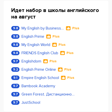
Идет набор в школы английского
на август
My English by Business Language
9.8
Plus
English Prime
9.8
Plus
My English World
9.8
Plus
FRIENDS English Club
9.8
Plus
Englishdom
9.7
Plus
English Prime Online
9.2
Plus
Empire English School
9.1
Plus
Bambook Academy
9.7
Green Forest. Дистанционное обучение
9.7
JustSchool
9.7