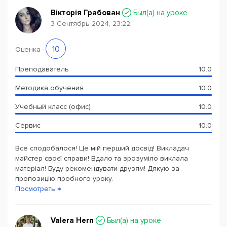
Вікторія Грабован
Был(a) на уроке
3 Сентябрь 2024, 23:22
10
Оценка
-
Преподаватель
10.0
Методика обучения
10.0
Учебный класс (офис)
10.0
Сервис
10.0
Все сподобалося! Це мій перший досвід! Викладач
майстер своєї справи! Вдало та зрозуміло виклала
матеріал! Буду рекомендувати друзям! Дякую за
пропозицію пробного уроку.
Посмотреть →
Valera Hern
Был(a) на уроке