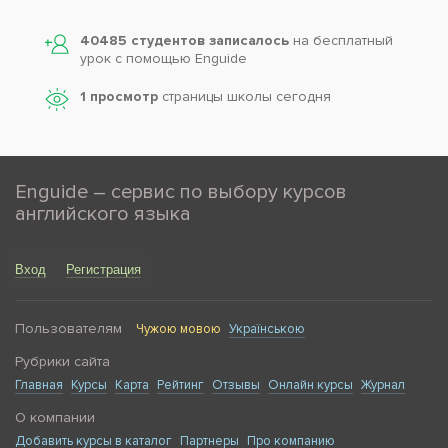
40485 студентов записалось
на бесплатный
урок с помощью Enguide
1 просмотр
страницы школы сегодня
Enguide – сервис по выбору курсов
английского языка
Вход
Регистрация
Пользователям
Чужою мовою
Українською
Рубрики сайта
Главная
Курсы
Карта
Рейтинг
Отзывы
Онлайн курсы
Журнал
О компании
Добавить курсы в каталог
Партнеры
Про компанию