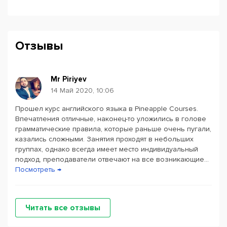
Проверенный подход к занятиям
квалифицированных преподавателей
Знакомый многим и простой в использовании
Отзывы
сервис Skype
Бесплатные пробные занятия
Лояльные цены
Mr Piriyev
Занятия с носителями языков
14 Май 2020, 10:06
Возможность оплаты по 1 занятию или весь месяц
Прошел курс английского языка в Pineapple Courses.
Акции и бонусы
Впечатления отличные, наконец-то уложились в голове
Возможность переноса занятий
грамматические правила, которые раньше очень пугали,
Сертификат о пройденном курсе
казались сложными. Занятия проходят в небольших
группах, однако всегда имеет место индивидуальный
подход, преподаватели отвечают на все возникающие...
Запишись на бесплатный пробный урок уже сейчас!
Посмотреть →
Читать все отзывы