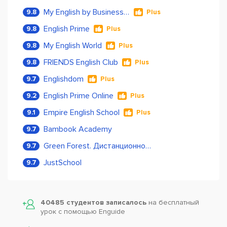
My English by Business Language
9.8
Plus
English Prime
9.8
Plus
My English World
9.8
Plus
FRIENDS English Club
9.8
Plus
Englishdom
9.7
Plus
English Prime Online
9.2
Plus
Empire English School
9.1
Plus
Bambook Academy
9.7
Green Forest. Дистанционное обучение
9.7
JustSchool
9.7
40485 студентов записалось
на бесплатный
урок с помощью Enguide