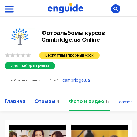
Фотоальбомы курсов
Cambridge.ua Online
Бесплатный пробный урок
Идет набор в группы
cambridge.ua
Перейти на официальный сайт:
Главная
Отзывы
Фото и видео
4
17
cambrid