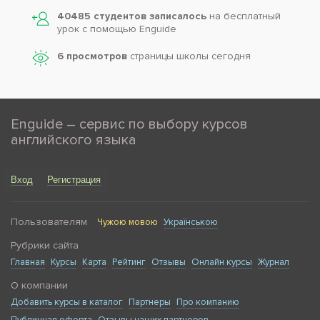
40485 студентов записалось
на бесплатный
урок с помощью Enguide
6 просмотров
страницы школы сегодня
Enguide – сервис по выбору курсов
английского языка
Вход
Регистрация
Пользователям
Чужою мовою
Українською
Рубрики сайта
Главная
Курсы
Карта
Рейтинг
Отзывы
Онлайн курсы
Журнал
О компании
Добавить курсы в каталог
Партнеры
Про компанию
Публичная оферта
Отзывы наших партнеров