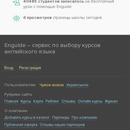
40485 студентов записалось
на бесплатный
урок с помощью Enguide
6 просмотров
страницы школы сегодня
Enguide – сервис по выбору курсов
английского языка
Вход
Регистрация
Пользователям
Чужою мовою
Українською
Рубрики сайта
Главная
Курсы
Карта
Рейтинг
Отзывы
Онлайн курсы
Журнал
О компании
Добавить курсы в каталог
Партнеры
Про компанию
Публичная оферта
Отзывы наших партнеров