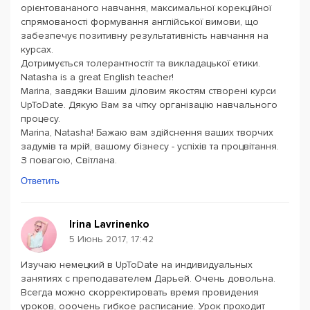
орієнтовананого навчання, максимальної корекційної
спрямованості формування англійської вимови, що
забезпечує позитивну результативність навчання на
курсах.
Дотримується толерантностіт та викладацької етики.
Natasha is a great English teacher!
Marina, завдяки Вашим діловим якостям створені курси
UpToDate. Дякую Вам за чітку організацію навчального
процесу.
Marina, Natasha! Бажаю вам здійснення ваших творчих
задумів та мрій, вашому бізнесу - успіхів та процвітання.
З повагою, Світлана.
Ответить
Irina Lavrinenko
5 Июнь 2017, 17:42
Изучаю немецкий в UpToDate на индивидуальных
занятиях с преподавателем Дарьей. Очень довольна.
Всегда можно скорректировать время провидения
уроков, ооочень гибкое расписание. Урок проходит