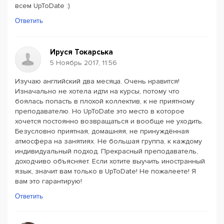
всем UpToDate :)
Ответить
Ируся Токарська
5 Ноябрь 2017, 11:56
Изучаю английский два месяца. Очень нравится!
Изначально не хотела идти на курсы, потому что
боялась попасть в плохой коллектив, к не приятному
преподавателю. Но UpToDate это место в которое
хочется постоянно возвращаться и вообще не уходить.
Безусловно приятная, домашняя, не принуждённая
атмосфера на занятиях. Не большая группа, к каждому
индивидуальный подход. Прекрасный преподаватель,
доходчиво объясняет. Если хотите выучить иностранный
язык, значит вам только в UpToDate! Не пожалеете! Я
вам это гарантирую!
Ответить