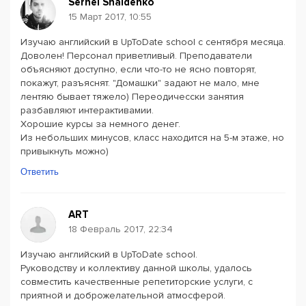
Serhei Shaidenko
15 Март 2017, 10:55
Изучаю английский в UpToDate school с сентября месяца.
Доволен! Персонал приветливый. Преподаватели
объясняют доступно, если что-то не ясно повторят,
покажут, разъяснят. "Домашки" задают не мало, мне
лентяю бывает тяжело) Переодичесски занятия
разбавляют интерактивамии.
Хорошие курсы за немного денег.
Из небольших минусов, класс находится на 5-м этаже, но
привыкнуть можно)
Ответить
ART
18 Февраль 2017, 22:34
Изучаю английский в UpToDate school.
Руководству и коллективу данной школы, удалось
совместить качественные репетиторские услуги, с
приятной и доброжелательной атмосферой.