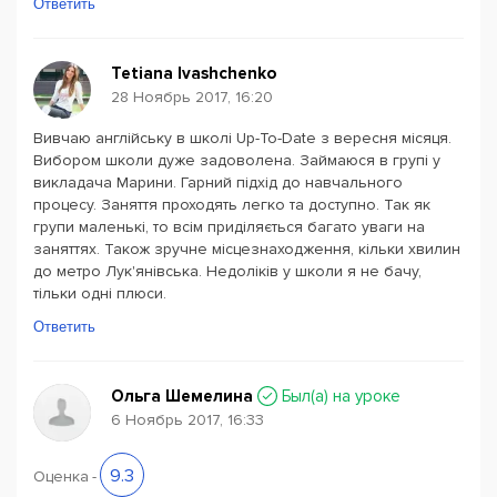
Ответить
Tetiana Ivashchenko
28 Ноябрь 2017, 16:20
Вивчаю англійську в школі Up-To-Date з вересня місяця.
Вибором школи дуже задоволена. Займаюся в групі у
викладача Марини. Гарний підхід до навчального
процесу. Заняття проходять легко та доступно. Так як
групи маленькі, то всім приділяється багато уваги на
заняттях. Також зручне місцезнаходження, кільки хвилин
до метро Лук'янівська. Недоліків у школи я не бачу,
тільки одні плюси.
Ответить
Ольга Шемелина
Был(a) на уроке
6 Ноябрь 2017, 16:33
9.3
Оценка
-