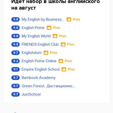
Идет набор в школы английского
на август
My English by Business Language
9.8
Plus
English Prime
9.8
Plus
My English World
9.8
Plus
FRIENDS English Club
9.8
Plus
Englishdom
9.7
Plus
English Prime Online
9.2
Plus
Empire English School
9.1
Plus
Bambook Academy
9.7
Green Forest. Дистанционное обучение
9.7
JustSchool
9.7