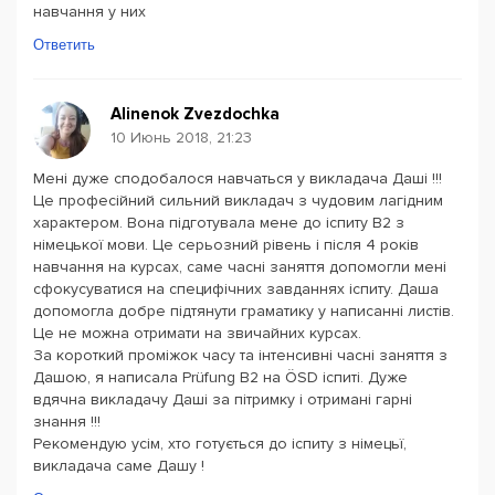
навчання у них
Ответить
Alinenok Zvezdochka
10 Июнь 2018, 21:23
Мені дуже сподобалося навчаться у викладача Даші !!!
Це професійний сильний викладач з чудовим лагідним
характером. Вона підготувала мене до іспиту B2 з
німецької мови. Це серьозний рівень і після 4 років
навчання на курсах, саме часні заняття допомогли мені
сфокусуватися на специфічних завданнях іспиту. Даша
допомогла добре підтянути граматику у написанні листів.
Це не можна отримати на звичайних курсах.
За короткий проміжок часу та інтенсивні часні заняття з
Дашою, я написала Prüfung B2 на ÖSD іспиті. Дуже
вдячна викладачу Даші за пітримку і отримані гарні
знання !!!
Рекомендую усім, хто готується до іспиту з німецьї,
викладача саме Дашу !