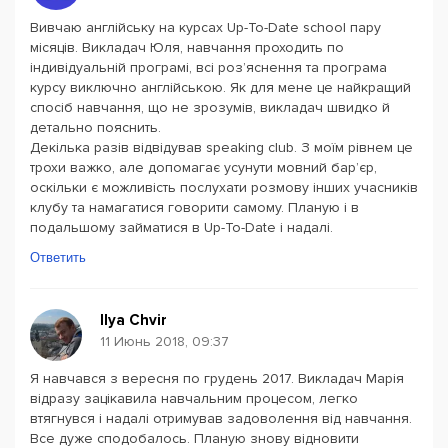
Вивчаю англійську на курсах Up-To-Date school пару
місяців. Викладач Юля, навчання проходить по
індивідуальній програмі, всі роз’яснення та програма
курсу виключно англійською. Як для мене це найкращий
спосіб навчання, що не зрозумів, викладач швидко й
детально пояснить.
Декілька разів відвідував speaking club. З моїм рівнем це
трохи важко, але допомагає усунути мовний бар’єр,
оскільки є можливість послухати розмову інших учасників
клубу та намагатися говорити самому. Планую і в
подальшому займатися в Up-To-Date і надалі.
Ответить
Ilya Chvir
11 Июнь 2018, 09:37
Я навчався з вересня по грудень 2017. Викладач Марія
відразу зацікавила навчальним процесом, легко
втягнувся і надалі отримував задоволення від навчання.
Все дуже сподобалось. Планую знову відновити