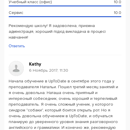
Учебный класс (офис)
10.0
Сервис
10.0
Рекомендую школу! Я задоволена, приємна
адміністрація, хороший підхід викладача в процесі
навчання!
Ответить
Kathy
6 Ноябрь 2017, 11:30
Начала обучение в UpToDate в сентябре этого года у
преподавателя Натальи. Пошел третий месяц занятий и
я очень довольна. Наташа очень приятный и
интересный собеседник, очень хороший и терпеливый
преподаватель. Я очень сложный ученик, у которого
синдром "собаки", который боится открыть рот. Но я
очень довольна обучением в UpToDate, и обучаться
планирую до уверенного уровня знания разговорного
английского и грамматики. И конечно же, рекомендую