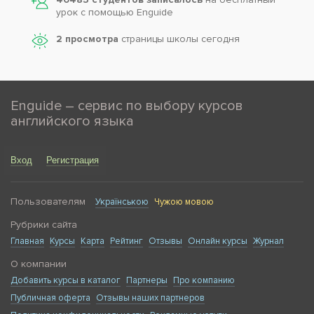
урок с помощью Enguide
2 просмотра
страницы школы сегодня
Enguide – сервис по выбору курсов
английского языка
Вход
Регистрация
Пользователям
Українською
Чужою мовою
Рубрики сайта
Главная
Курсы
Карта
Рейтинг
Отзывы
Онлайн курсы
Журнал
О компании
Добавить курсы в каталог
Партнеры
Про компанию
Публичная оферта
Отзывы наших партнеров